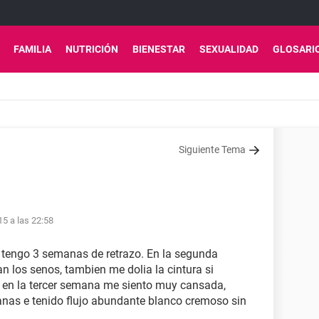
FAMILIA
NUTRICIÓN
BIENESTAR
SEXUALIDAD
GLOSARI
Siguiente Tema
5 a las 22:58
n, tengo 3 semanas de retrazo. En la segunda
n los senos, tambien me dolia la cintura si
a en la tercer semana me siento muy cansada,
anas e tenido flujo abundante blanco cremoso sin