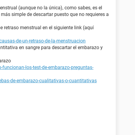
enstrual (aunque no la única), como sabes, es el
y más simple de descartar puesto que no requieres a
retraso menstrual en el siguiente link (aquí
causas-de-un-retraso-de-la-menstruacion
ntitativa en sangre para descartar el embarazo y
arazo
-funcionan-los-test-de-embarazo-preguntas-
bas-de-embarazo-cualitativas-o-cuantitativas