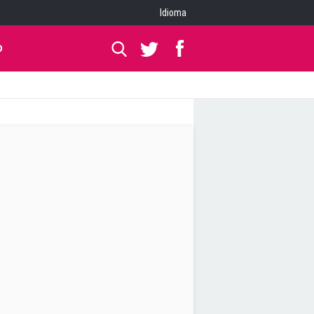
Idioma
O