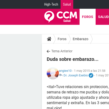
High-Tech
Salud
FOROS
SALUD
Foros
Embarazo
Tema Anterior
Duda sobre embarazo...
angiee10
- 1 may 2015 a las 21:58
Dr. Joseph Exebio
-
1 may 201
<ital>Tuve relaciones sin proteccio
semana de retrazo me puciba y dolia
utilizaba ropa algo ajustada y ahor
sentimental y extraña. En las 3 sem
mal olor!