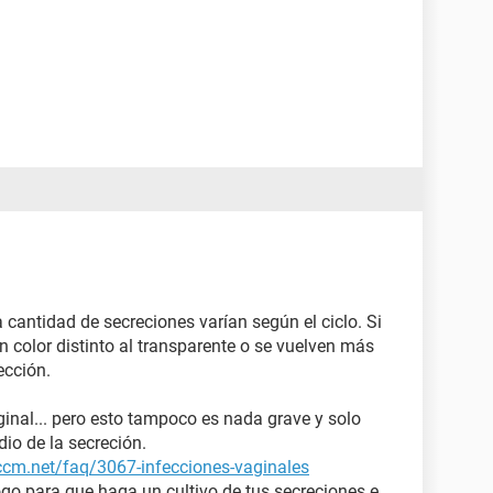
a cantidad de secreciones varían según el ciclo. Si
 color distinto al transparente o se vuelven más
ección.
aginal... pero esto tampoco es nada grave y solo
dio de la secreción.
.ccm.net/faq/3067-infecciones-vaginales
go para que haga un cultivo de tus secreciones e