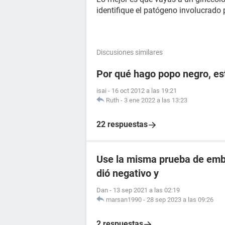
identifique el patógeno involucrado p
Discusiones similares
Por qué hago popo negro, e
isai
-
16 oct 2012 a las 19:21
Ruth
-
3 ene 2022 a las 13:23
22 respuestas
Use la misma prueba de emba
dió negativo y
Dan
-
13 sep 2021 a las 02:19
marsan1990
-
28 sep 2023 a las 09:26
2 respuestas