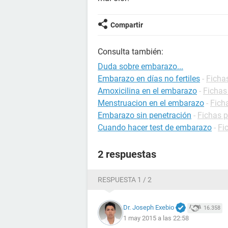
Compartir
Consulta también:
Duda sobre embarazo...
Embarazo en días no fertiles
-
Ficha
Amoxicilina en el embarazo
-
Fichas
Menstruacion en el embarazo
-
Fich
Embarazo sin penetración
-
Fichas 
Cuando hacer test de embarazo
-
Fi
2 respuestas
RESPUESTA 1 / 2
Dr. Joseph Exebio
16.358
1 may 2015 a las 22:58