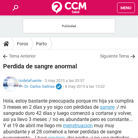
MENU
INICIO
FOROS
Foros
Parto
SALUD
Tema Anterior
Siguiente Tema
Perdida de sangre anormal
FAMILIA
Isidelafuente
- 3 may 2015 a las 03:57
NUTRICIÓN
Dr. Carlos Salinas
-
8 may 2015 a las 13:02
Hola, estoy bastante preocupada porque mi hija ya cumplirá
BIENESTAR
3 meses en 2 días y yo sigo con pérdidas de
sangre
:/ mi
sangrado duro 42 días y luego comenzó a cortarse y volver,
SEXUALIDAD
asi ya llevo 3 meses :/ no es abundante pero es constante...
Y el 19 de abril me llego mi
menstruacion
muy muy
abundante y el 28 comencé a tener perdidas de sangre
GLOSARIO
nuevamente... ( tuve
cesárea
, doi pecho, y no uso métodos