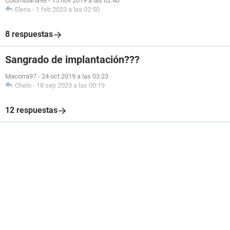
Colombiana98
-
15 nov 2019 a las 02:40
Elena
-
1 feb 2023 a las 02:50
8 respuestas
Sangrado de implantación???
Macorra97
-
24 oct 2019 a las 03:23
Chelo
-
18 sep 2023 a las 00:19
12 respuestas