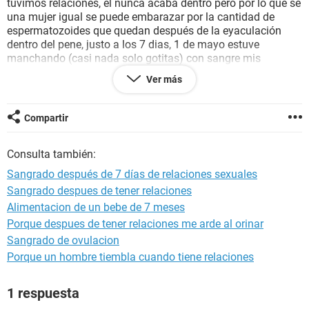
tuvimos relaciones, el nunca acaba dentro pero por lo que sé
una mujer igual se puede embarazar por la cantidad de
espermatozoides que quedan después de la eyaculación
dentro del pene, justo a los 7 dias, 1 de mayo estuve
manchando (casi nada solo gotitas) con sangre mis
protectores diarios, y tuve mucho dolor de pechos.
Ver más
El dia 2 de mayo ya me bajó mas sangre, y dolores que eran
como calambres que bajaban desde el vientre hasta las
piernas hasta estando acostada me dolía, pero solo duró
Compartir
hasta el final del dia, el sangrado solo duró hasta el dia
siguiente 3 de mayo, ya al anochecer no salía casi nada de
Consulta también:
sangre y empezó a salir muy clarita como al principio, la
verdad tengo muchas ganas de ser mamá a mi corta edad,
Sangrado después de 7 días de relaciones sexuales
espero alguna respuesta que me pueda guiar, y cuando
Sangrado despues de tener relaciones
puedo hacerme el test de embarazo xq el dia lunes 27 de
Alimentacion de un bebe de 7 meses
abril me hise un test y salio negativo :/
Porque despues de tener relaciones me arde al orinar
Sangrado de ovulacion
Porque un hombre tiembla cuando tiene relaciones
1 respuesta