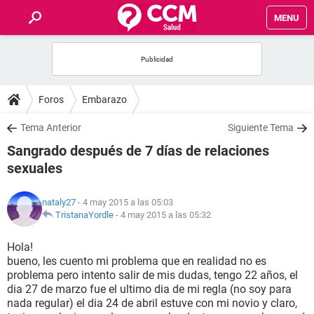
MENU
INICIO
FOROS
Foros
Embarazo
SALUD
Tema Anterior
Siguiente Tema
Sangrado después de 7 días de relaciones
FAMILIA
sexuales
NUTRICIÓN
nataly27
- 4 may 2015 a las 05:03
TristanaYordle
-
4 may 2015 a las 05:32
BIENESTAR
Hola!
bueno, les cuento mi problema que en realidad no es
SEXUALIDAD
problema pero intento salir de mis dudas, tengo 22 años, el
dia 27 de marzo fue el ultimo dia de mi regla (no soy para
nada regular) el dia 24 de abril estuve con mi novio y claro,
GLOSARIO