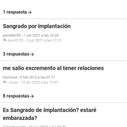
1 respuesta
Sangrado por implantación
pamelaChh
-
1 jun 2021 a las 16:28
jessi2731
-
2 jun 2021 a las 17:19
3 respuestas
me salio excremento al tener relaciones
hermosa
-
9 feb 2012 a las 01:17
Jonas
-
13 abr 2022 a las 19:47
8 respuestas
Es Sangrado de implantación? estaré
embarazada?