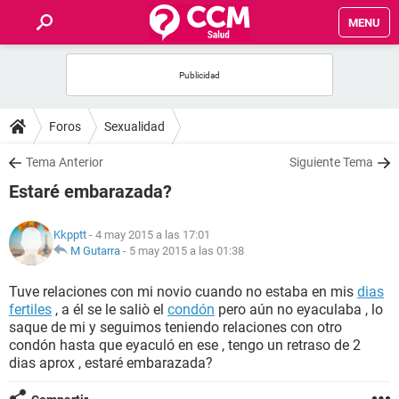
MENU
INICIO
FOROS
Foros
Sexualidad
SALUD
Tema Anterior
Siguiente Tema
Estaré embarazada?
FAMILIA
Kkpptt
- 4 may 2015 a las 17:01
NUTRICIÓN
M Gutarra
-
5 may 2015 a las 01:38
Tuve relaciones con mi novio cuando no estaba en mis
dias
BIENESTAR
fertiles
, a él se le saliò el
condón
pero aún no eyaculaba , lo
saque de mi y seguimos teniendo relaciones con otro
SEXUALIDAD
condón hasta que eyaculó en ese , tengo un retraso de 2
dias aprox , estaré embarazada?
GLOSARIO