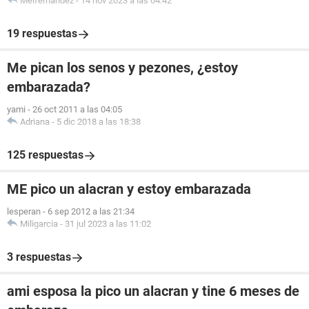
Melfernandez
-
14 nov 2023 a las 04:42
19 respuestas
Me pican los senos y pezones, ¿estoy
embarazada?
yami
-
26 oct 2011 a las 04:05
Adriana
-
5 dic 2018 a las 18:38
125 respuestas
ME pico un alacran y estoy embarazada
lesperan
-
6 sep 2012 a las 21:34
Miligarcia
-
31 jul 2023 a las 11:02
3 respuestas
ami esposa la pico un alacran y tine 6 meses de