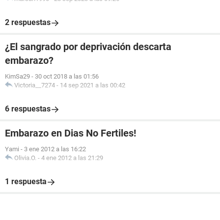
2 respuestas
¿El sangrado por deprivación descarta
embarazo?
KimSa29
-
30 oct 2018 a las 01:56
Victoria__7274
-
14 sep 2021 a las 00:42
6 respuestas
Embarazo en Dias No Fertiles!
Yami
-
3 ene 2012 a las 16:22
Olivia.O.
-
4 ene 2012 a las 21:29
1 respuesta