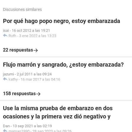
Discusiones similares
Por qué hago popo negro, estoy embarazada
isai
-
16 oct 2012 a las 19:21
Ruth
-
3 ene 2022 a las 13:23
22 respuestas
Flujo marrón y sangrado, ¿estoy embarazada?
jazumi
-
2 jul 2011 a las 09:24
kathy
-
16 mar 2017 a las 04:16
158 respuestas
Use la misma prueba de embarazo en dos
ocasiones y la primera vez dió negativo y
Dan
-
13 sep 2021 a las 02:19
marsan1990
-
28 sep 2023 a las 09:26