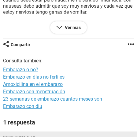
nauseas, debo admitir que soy muy nerviosa y cada vez que
estoy nerviosa tengo ganas de vomitar.
Tengo 6 días de atraso.
Ver más
No se si se deba a estrés,ya que la escuela ha estado muy
pesada o estados emocionales xq cada semana tenía
fuertes peleas con mi pareja, que ni dormir tranquila podía.
Compartir
Note que en mo pantaleta hay un flujo blanquecino y
Consulta también:
espeso.
Embarazo o no?
Hace unos días me coloque compresas de agua caliente por
Embarazo en días no fertiles
media hora, tome una taza de té de orégano y no llega la
Amoxicilina en el embarazo
menstruacion.
Embarazo con menstruación
Ayúdenme chicas.
23 semanas de embarazo cuantos meses son
Embarazo con diu
1 respuesta