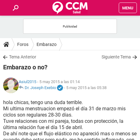
MENU
INICIO
FOROS
Foros
Embarazo
SALUD
Tema Anterior
Siguiente Tema
Embarazo o no?
FAMILIA
Asiul2015
- 5 may 2015 a las 01:14
NUTRICIÓN
Dr. Joseph Exebio
-
5 may 2015 a las 05:38
hola chicas, tengo una duda terrible.
BIENESTAR
Mi ultima menstruacion empezó el día 31 de marzo mis
ciclos son regulares 28-30 días.
SEXUALIDAD
Tuve relaciones con mi pareja, todas con protección, la
última relación fue el día 15 de abril.
De ahí note que el flujo elástico no apareció mas o menos se
GLOSARIO
cuando debe estar pero nada, me he sentido inflamada, con