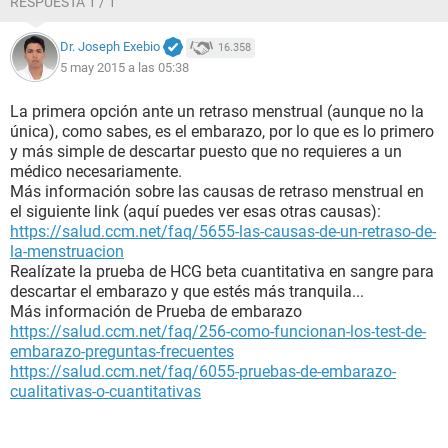
RESPUESTA 1 / 1
Dr. Joseph Exebio
16.358
5 may 2015 a las 05:38
La primera opción ante un retraso menstrual (aunque no la
única), como sabes, es el embarazo, por lo que es lo primero
y más simple de descartar puesto que no requieres a un
médico necesariamente.
Más información sobre las causas de retraso menstrual en
el siguiente link (aquí puedes ver esas otras causas):
https://salud.ccm.net/faq/5655-las-causas-de-un-retraso-de-
la-menstruacion
Realízate la prueba de HCG beta cuantitativa en sangre para
descartar el embarazo y que estés más tranquila...
Más información de Prueba de embarazo
https://salud.ccm.net/faq/256-como-funcionan-los-test-de-
embarazo-preguntas-frecuentes
https://salud.ccm.net/faq/6055-pruebas-de-embarazo-
cualitativas-o-cuantitativas