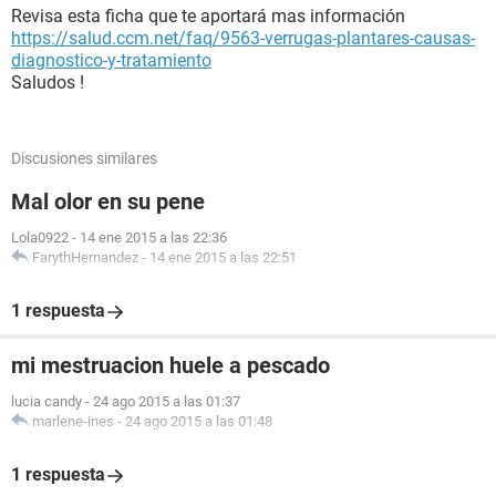
Revisa esta ficha que te aportará mas información
https://salud.ccm.net/faq/9563-verrugas-plantares-causas-
diagnostico-y-tratamiento
Saludos !
Discusiones similares
Mal olor en su pene
Lola0922
-
14 ene 2015 a las 22:36
FarythHernandez
-
14 ene 2015 a las 22:51
1 respuesta
mi mestruacion huele a pescado
lucia candy
-
24 ago 2015 a las 01:37
marlene-ines
-
24 ago 2015 a las 01:48
1 respuesta