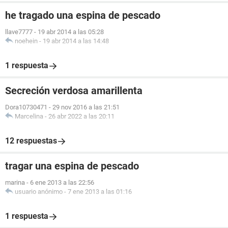
he tragado una espina de pescado
llave7777
-
19 abr 2014 a las 05:28
noehein
-
19 abr 2014 a las 14:48
1 respuesta
Secreción verdosa amarillenta
Dora10730471
-
29 nov 2016 a las 21:51
Marcelina
-
26 abr 2022 a las 20:11
12 respuestas
tragar una espina de pescado
marina
-
6 ene 2013 a las 22:56
usuario anónimo
-
7 ene 2013 a las 01:16
1 respuesta