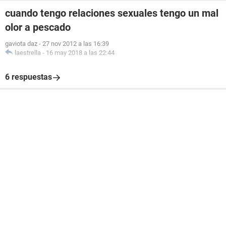
cuando tengo relaciones sexuales tengo un mal
olor a pescado
gaviota daz
-
27 nov 2012 a las 16:39
laestrella
-
16 may 2018 a las 22:44
6 respuestas