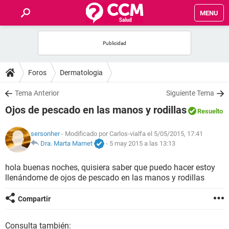
MENU
INICIO
FOROS
Foros
Dermatologia
SALUD
Tema Anterior
Siguiente Tema
Ojos de pescado en las manos y rodillas
Resuelto
FAMILIA
sersonher
- Modificado por Carlos-vialfa el 5/05/2015, 17:41
NUTRICIÓN
Dra. Marta Marnet
-
5 may 2015 a las 13:13
hola buenas noches, quisiera saber que puedo hacer estoy
BIENESTAR
llenándome de ojos de pescado en las manos y rodillas
SEXUALIDAD
Compartir
GLOSARIO
Consulta también: