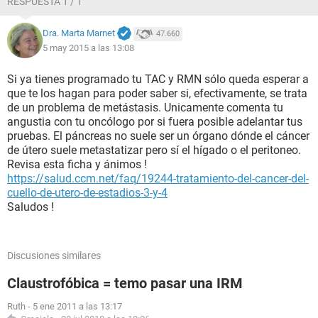
RESPUESTA 1 / 1
Dra. Marta Marnet
47.660
5 may 2015 a las 13:08
Si ya tienes programado tu TAC y RMN sólo queda esperar a
que te los hagan para poder saber si, efectivamente, se trata
de un problema de metástasis. Unicamente comenta tu
angustia con tu oncólogo por si fuera posible adelantar tus
pruebas. El páncreas no suele ser un órgano dónde el cáncer
de útero suele metastatizar pero sí el hígado o el peritoneo.
Revisa esta ficha y ánimos !
https://salud.ccm.net/faq/19244-tratamiento-del-cancer-del-
cuello-de-utero-de-estadios-3-y-4
Saludos !
Discusiones similares
Claustrofóbica = temo pasar una IRM
Ruth
-
5 ene 2011 a las 13:17