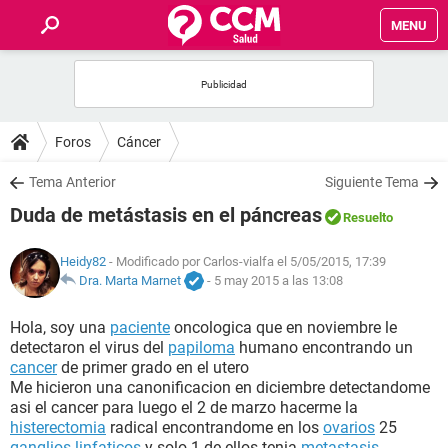
MENU
INICIO
FOROS
Foros
Cáncer
SALUD
Tema Anterior
Siguiente Tema
Duda de metástasis en el páncreas
Resuelto
FAMILIA
Heidy82
- Modificado por Carlos-vialfa el 5/05/2015, 17:39
NUTRICIÓN
Dra. Marta Marnet
-
5 may 2015 a las 13:08
Hola, soy una
paciente
oncologica que en noviembre le
BIENESTAR
detectaron el virus del
papiloma
humano encontrando un
cancer
de primer grado en el utero
SEXUALIDAD
Me hicieron una canonificacion en diciembre detectandome
asi el cancer para luego el 2 de marzo hacerme la
histerectomia
radical encontrandome en los
ovarios
25
GLOSARIO
ganglios linfaticos
y solo 1 de ellos tenia
metastasis
.