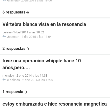
Graciela
-
20 jul 2018 a las 18:06
6 respuestas
Vértebra blanca vista en la resonancia
Luisín
-
14 jul 2011 a las 10:52
Jodesan
-
8 dic 2015 a las 18:04
2 respuestas
tuve una operacion whipple hace 10
años,pero....
monylov
-
2 ene 2014 a las 14:33
c-salinas
-
2 ene 2014 a las 15:07
1 respuesta
estoy embarazada e hice resonancia magnetica