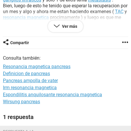
Bien, luego de esto he tenido que esperar la recuperacion por
un mes y algo y ahora me estan haciendo examenes (
TAC
y
resonancia magnetica
procimamente ) y luego es que me
empezaran con la quemioterapia preventiva y la
radioterapia
Ver más
.
Yo tengo una duda y es que llevo algunos dias con dolores
en el
pancreas
, como si fueran punaladas pequenas que se
Compartir
me reflejan en la espalda y mi miedo es que tener
metastasis en algun otro organo...
Consulta también:
Yo veo que se estan demorando mucho con la terapia y
temo que sea demasiado tarde para evitar una complicasion
Resonancia magnetica pancreas
mas grave ...
Definicion de pancreas
Porfavor que hago , se me estan demorando mucho los
Pancreas ampolla de vater
examenes y no se que hacer ...!
Irm resonancia magnetica
Espondilitis anquilosante resonancia magnetica
Wirsung pancreas
1 respuesta