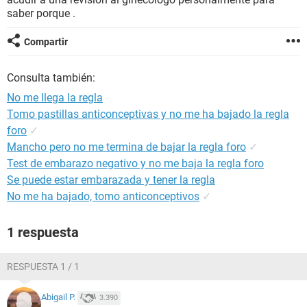
saber porque .
Compartir
Consulta también:
No me llega la regla
Tomo pastillas anticonceptivas y no me ha bajado la regla
foro
✓
Mancho pero no me termina de bajar la regla foro
✓
Test de embarazo negativo y no me baja la regla foro
Se puede estar embarazada y tener la regla
No me ha bajado, tomo anticonceptivos
✓
1 respuesta
RESPUESTA 1 / 1
Abigail P.
3.390