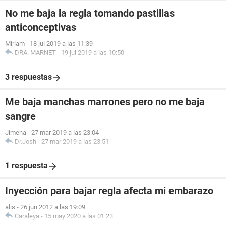
No me baja la regla tomando pastillas
anticonceptivas
Miriam
-
18 jul 2019 a las 11:39
DRA. MARNET
-
19 jul 2019 a las 10:50
3 respuestas
Me baja manchas marrones pero no me baja
sangre
Jimena
-
27 mar 2019 a las 23:04
Dr.Josh
-
27 mar 2019 a las 23:51
1 respuesta
Inyección para bajar regla afecta mi embarazo
alis
-
26 jun 2012 a las 19:09
Caraleya
-
15 may 2020 a las 01:23