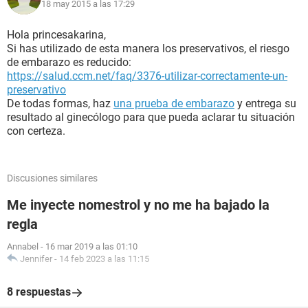
18 may 2015 a las 17:29
Hola princesakarina,
Si has utilizado de esta manera los preservativos, el riesgo
de embarazo es reducido:
https://salud.ccm.net/faq/3376-utilizar-correctamente-un-
preservativo
De todas formas, haz
una prueba de embarazo
y entrega su
resultado al ginecólogo para que pueda aclarar tu situación
con certeza.
Discusiones similares
Me inyecte nomestrol y no me ha bajado la
regla
Annabel
-
16 mar 2019 a las 01:10
Jennifer
-
14 feb 2023 a las 11:15
8 respuestas