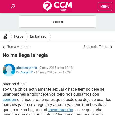
MENU
INICIO
FOROS
Foros
Embarazo
SALUD
Tema Anterior
Siguiente Tema
No me llega la regla
FAMILIA
princesakarina
- 7 may 2015 a las 18:18
NUTRICIÓN
Abigail P.
-
18 may 2015 a las 17:29
buenos días!
BIENESTAR
soy una chica activamente sexual y hace tiempo deje de
usar parches anticonceptivos pero nos cuidamos con
SEXUALIDAD
condon
el único problema es que desde que deje de usar los
parches ya no soy regular y ahorita ya tiene muchos días
que no me ha llegado mi
menstruación
... cree que deba
GLOSARIO
acudir a una revisión al ginecólogo personalmente para