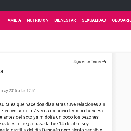
FAMILIA
NUTRICIÓN
BIENESTAR
SEXUALIDAD
GLOSARI
Siguiente Tema
as
 may 2015 a las 12:51
lta es que hace dos dias atras tuve relaciones sin
 7 veces sexo la 7 veces mi novio termino fuera ya
ue antes del acto ya m dolía un poco los pezones
sensibles mi regla pasada fue 14 de abril soy
ome la pastilla del.día Después pero siento sensible