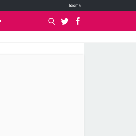
Idioma
O