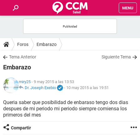
MENU
INICIO
FOROS
Foros
Embarazo
SALUD
Tema Anterior
Siguiente Tema
Embarazo
FAMILIA
miry25
- 9 may 2015 a las 13:53
NUTRICIÓN
Dr. Joseph Exebio
-
10 may 2015 a las 19:51
Queria saber que posibilidad de enbaraso tengo dos dias
BIENESTAR
despues de mi periodo mi periodo siempre comiensa los
primeros del mes
SEXUALIDAD
Compartir
GLOSARIO