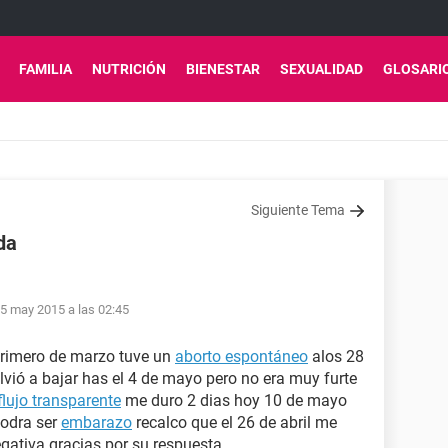
FAMILIA
NUTRICIÓN
BIENESTAR
SEXUALIDAD
GLOSARI
Siguiente Tema
da
5 may 2015 a las 02:45
 primero de marzo tuve un
aborto espontáneo
alos 28
vió a bajar has el 4 de mayo pero no era muy furte
flujo transparente
me duro 2 dias hoy 10 de mayo
odra ser
embarazo
recalco que el 26 de abril me
egativa gracias por su respuesta.