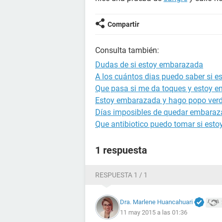
Compartir
Consulta también:
Dudas de si estoy embarazada
A los cuántos dias puedo saber si 
Que pasa si me da toques y estoy 
Estoy embarazada y hago popo ver
Días imposibles de quedar embara
Que antibiotico puedo tomar si est
1 respuesta
RESPUESTA 1 / 1
Dra. Marlene Huancahuari
11 may 2015 a las 01:36