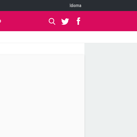
Idioma
O