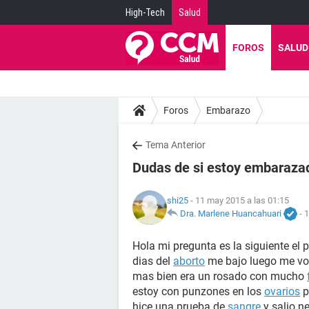
High-Tech
Salud
FOROS
SALUD
Foros
Embarazo
Tema Anterior
Dudas de si estoy embaraza
shi25
- 11 may 2015 a las 01:15
Dra. Marlene Huancahuari
-
1
Hola mi pregunta es la siguiente el
dias del
aborto
me bajo luego me vol
mas bien era un rosado con mucho
estoy con punzones en los
ovarios
p
hice una prueba de
sangre
y salio n