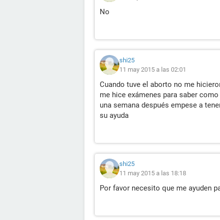
No
shi25
11 may 2015 a las 02:01
Cuando tuve el aborto no me hiciero
me hice exámenes para saber como e
una semana después empese a tener 
su ayuda
shi25
11 may 2015 a las 18:18
Por favor necesito que me ayuden pa