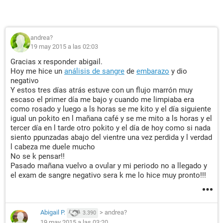
andrea?
19 may 2015 a las 02:03
Gracias x responder abigail.
Hoy me hice un
análisis de sangre
de
embarazo
y dio
negativo
Y estos tres días atrás estuve con un flujo marrón muy
escaso el primer día me bajo y cuando me limpiaba era
como rosado y luego a ls horas se me kito y el día siguiente
igual un pokito en l mañana café y se me mito a ls horas y el
tercer día en l tarde otro pokito y el día de hoy como si nada
siento ppunzadas abajo del vientre una vez perdida y l verdad
l cabeza me duele mucho
No se k pensar!!
Pasado mañana vuelvo a ovular y mi periodo no a llegado y
el exam de sangre negativo sera k me lo hice muy pronto!!!
Abigail P.
>
andrea?
3.390
19 may 2015 a las 03:20