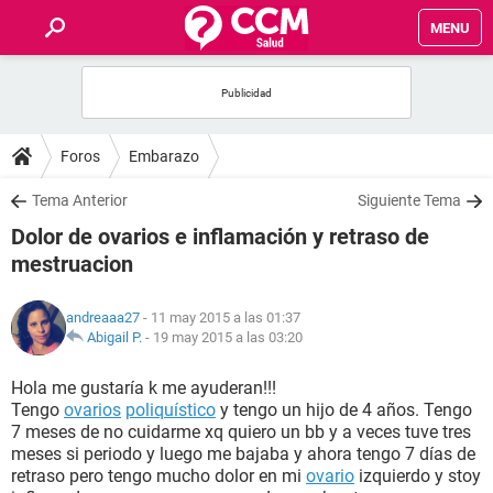
MENU
INICIO
FOROS
Foros
Embarazo
SALUD
Tema Anterior
Siguiente Tema
Dolor de ovarios e inflamación y retraso de
FAMILIA
mestruacion
NUTRICIÓN
andreaaa27
- 11 may 2015 a las 01:37
Abigail P.
-
19 may 2015 a las 03:20
BIENESTAR
Hola me gustaría k me ayuderan!!!
Tengo
ovarios
poliquístico
y tengo un hijo de 4 años. Tengo
SEXUALIDAD
7 meses de no cuidarme xq quiero un bb y a veces tuve tres
meses si periodo y luego me bajaba y ahora tengo 7 días de
retraso pero tengo mucho dolor en mi
ovario
izquierdo y stoy
GLOSARIO