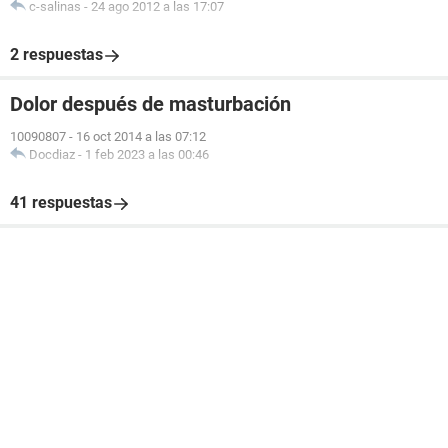
c-salinas
-
24 ago 2012 a las 17:07
2 respuestas
Dolor después de masturbación
10090807
-
16 oct 2014 a las 07:12
Docdiaz
-
1 feb 2023 a las 00:46
41 respuestas