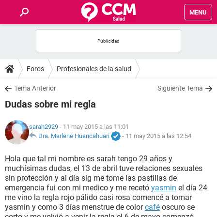
MENU
INICIO
FOROS
Foros
Profesionales de la salud
SALUD
Tema Anterior
Siguiente Tema
Dudas sobre mi regla
FAMILIA
sarah2929
- 11 may 2015 a las 11:01
NUTRICIÓN
Dra. Marlene Huancahuari
-
11 may 2015 a las 12:54
Hola que tal mi nombre es sarah tengo 29 años y
BIENESTAR
muchísimas dudas, el 13 de abril tuve relaciones sexuales
sin protección y al día sig me tome las pastillas de
SEXUALIDAD
emergencia fui con mi medico y me recetó
yasmin
el día 24
me vino la regla rojo pálido casi rosa comencé a tomar
yasmin y como 3 días menstrue de color
café
oscuro se
GLOSARIO
corto y me volvió a venir la regla el 6 de mayo comenzó