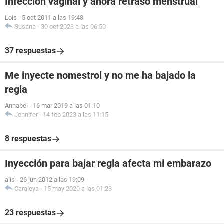
Infección vaginal y ahora retraso menstrual
Lois
-
5 oct 2011 a las 19:48
Susana
-
30 oct 2023 a las 06:50
37 respuestas
Me inyecte nomestrol y no me ha bajado la
regla
Annabel
-
16 mar 2019 a las 01:10
Jennifer
-
14 feb 2023 a las 11:15
8 respuestas
Inyección para bajar regla afecta mi embarazo
alis
-
26 jun 2012 a las 19:09
Caraleya
-
15 may 2020 a las 01:23
23 respuestas