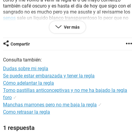
también café oscuro y es hasta el día de hoy que sigo con el
sangrado no es mucho pero ya me asuste y al revisarme los
senos
sale un liquido blanco transparentoso lo peor que no
he podido conseguir que mi medico me atienda y estoy
Ver más
pensando en dejar de tomar las pastillas ya solo me quedan
11 estoy asustada por favor ayudenme
Compartir
Consulta también:
Dudas sobre mi regla
Se puede estar embarazada y tener la regla
Cómo adelantar la regla
Tomo pastillas anticonceptivas y no me ha bajado la regla
foro
✓
Manchas marrones pero no me baja la regla
✓
Como retrasar la regla
1 respuesta