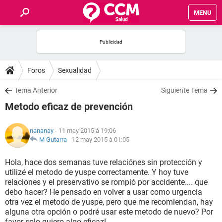
MENU
INICIO
FORUMS
Foros
Sexualidad
SALUD
Tema Anterior
Siguiente Tema
Metodo eficaz de prevención
FAMILIA
nananay
- 11 may 2015 à 19:06
NUTRICIÓN
M Gutarra
-
12 may 2015 à 01:05
Hola, hace dos semanas tuve relaciónes sin protección y
BIENESTAR
utilizé el metodo de yuspe correctamente. Y hoy tuve
relaciones y el preservativo se rompió por accidente.... que
SEXUALIDAD
debo hacer? He pensado en volver a usar como urgencia
otra vez el metodo de yuspe, pero que me recomiendan, hay
alguna otra opción o podré usar este metodo de nuevo? Por
GLOSARIO
favor solo quiero algo eficaz!