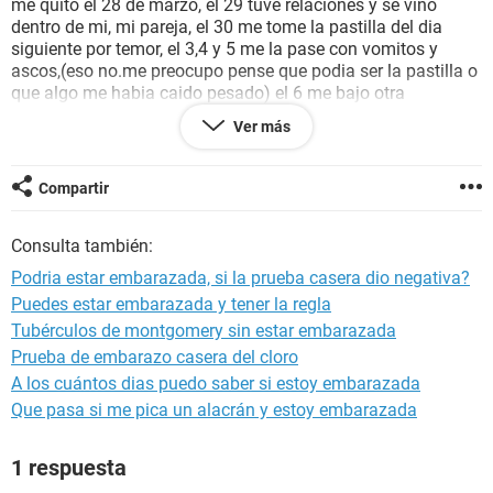
me quito el 28 de marzo, el 29 tuve relaciones y se vino
dentro de mi, mi pareja, el 30 me tome la pastilla del dia
siguiente por temor, el 3,4 y 5 me la pase con vomitos y
ascos,(eso no.me preocupo pense que podia ser la pastilla o
que algo me habia caido pesado) el 6 me bajo otra
ves(tampoco me preocupo porq he leido que la pastilla
Ver más
puede causarte una pequeña regla) me tardo 5 dias, se me
quito y continue mi vida sexual normal,segui teniendo
relaciones con mi pareja sin protección,solo que no se viene
Compartir
dentro de mi,(digamos que el me cuida),pero se que antes de
eso hay un pre seminal, eso es lo que me preocupa, hasta el
Consulta también:
dia de hoy no me ha bajado nuevamente,segun mis cuentas
tengo mas de una semana de retraso, me hice la prueba
Podria estar embarazada, si la prueba casera dio negativa?
casera y salio negativo, pero hace como 4 o 5 dias me
Puedes estar embarazada y tener la regla
empezo un dolor en los pezones de que solo con rozar con
Tubérculos de montgomery sin estar embarazada
mi ropa me duele y he tenido un flujo algo anormal en mi, es
muy espezo y blanco,quisiera saber si podria haber
Prueba de embarazo casera del cloro
posibilidad de embarazo? O es por la.pastilla que no.me ha
A los cuántos dias puedo saber si estoy embarazada
bajado? ....Ayuda,gracias!
Que pasa si me pica un alacrán y estoy embarazada
1 respuesta