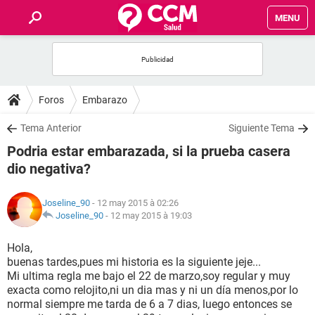
MENU
INICIO
FORUMS
Foros
Embarazo
SALUD
Tema Anterior
Siguiente Tema
Podria estar embarazada, si la prueba casera
FAMILIA
dio negativa?
NUTRICIÓN
Joseline_90
- 12 may 2015 à 02:26
Joseline_90
-
12 may 2015 à 19:03
BIENESTAR
Hola,
buenas tardes,pues mi historia es la siguiente jeje...
SEXUALIDAD
Mi ultima regla me bajo el 22 de marzo,soy regular y muy
exacta como relojito,ni un dia mas y ni un día menos,por lo
normal siempre me tarda de 6 a 7 dias, luego entonces se
GLOSARIO