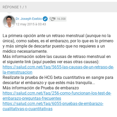
RÉPONSE 1 / 1
Dr. Joseph Exebio
16.358
12 may 2015 à 03:43
La primera opción ante un retraso menstrual (aunque no la
única), como sabes, es el embarazo, por lo que es lo primero
y más simple de descartar puesto que no requieres a un
médico necesariamente.
Más información sobre las causas de retraso menstrual en
el siguiente link (aquí puedes ver esas otras causas):
https://salud.ccm.net/faq/5655-las-causas-de-un-retraso-de-
la-menstruacion
Realízate la prueba de HCG beta cuantitativa en sangre para
descartar el embarazo y que estés más tranquila...
Más información de Prueba de embarazo
https://salud.ccm.net/faq/256-como-funcionan-los-test-de-
embarazo-preguntas-frecuentes
https://salud.ccm.net/faq/6055-pruebas-de-embarazo-
cualitativas-o-cuantitativas