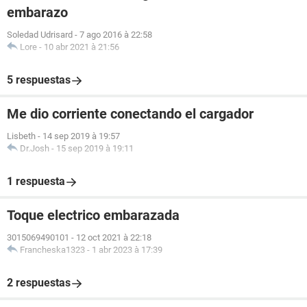
embarazo
Soledad Udrisard
-
7 ago 2016 à 22:58
Lore
-
10 abr 2021 à 21:56
5 respuestas
Me dio corriente conectando el cargador
Lisbeth
-
14 sep 2019 à 19:57
Dr.Josh
-
15 sep 2019 à 19:11
1 respuesta
Toque electrico embarazada
3015069490101
-
12 oct 2021 à 22:18
Francheska1323
-
1 abr 2023 à 17:39
2 respuestas