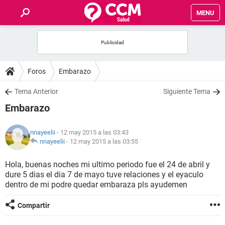
MENU
INICIO
FOROS
Foros
Embarazo
SALUD
Tema Anterior
Siguiente Tema
Embarazo
FAMILIA
nnayeelii
- 12 may 2015 a las 03:43
NUTRICIÓN
nnayeelii
-
12 may 2015 a las 03:55
Hola, buenas noches mi ultimo periodo fue el 24 de abril y
BIENESTAR
dure 5 dias el dia 7 de mayo tuve relaciones y el eyaculo
dentro de mi podre quedar embaraza pls ayudemen
SEXUALIDAD
Compartir
GLOSARIO