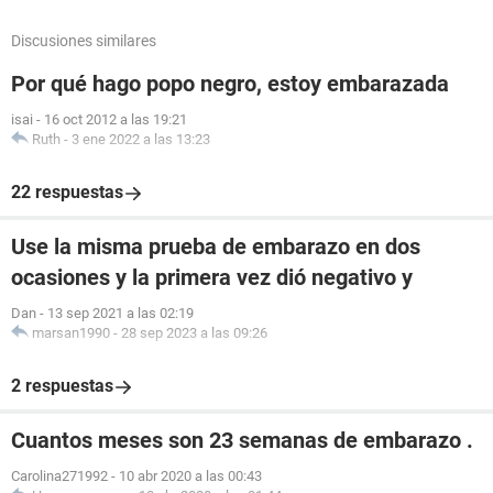
Discusiones similares
Por qué hago popo negro, estoy embarazada
isai
-
16 oct 2012 a las 19:21
Ruth
-
3 ene 2022 a las 13:23
22 respuestas
Use la misma prueba de embarazo en dos
ocasiones y la primera vez dió negativo y
Dan
-
13 sep 2021 a las 02:19
marsan1990
-
28 sep 2023 a las 09:26
2 respuestas
Cuantos meses son 23 semanas de embarazo .
Carolina271992
-
10 abr 2020 a las 00:43