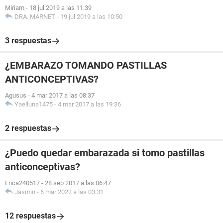
Miriam
-
18 jul 2019 a las 11:39
DRA. MARNET
-
19 jul 2019 a las 10:50
3 respuestas
¿EMBARAZO TOMANDO PASTILLAS
ANTICONCEPTIVAS?
Agusus
-
4 mar 2017 a las 08:37
Yaelluna1475
-
4 mar 2017 a las 19:36
2 respuestas
¿Puedo quedar embarazada si tomo pastillas
anticonceptivas?
Erica240517
-
28 sep 2017 a las 06:47
Jasmin
-
6 mar 2022 a las 03:31
12 respuestas