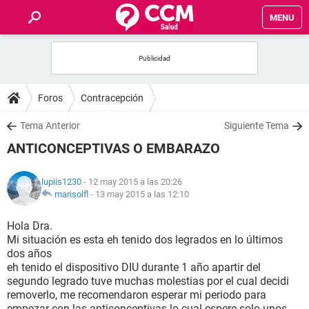
MENU
INICIO
FOROS
Foros
Contracepción
SALUD
Tema Anterior
Siguiente Tema
ANTICONCEPTIVAS O EMBARAZO
FAMILIA
lupiis1230
- 12 may 2015 a las 20:26
NUTRICIÓN
marisolfl
-
13 may 2015 a las 12:10
Hola Dra.
BIENESTAR
Mi situación es esta eh tenido dos legrados en lo últimos
dos años
SEXUALIDAD
eh tenido el dispositivo DIU durante 1 año apartir del
segundo legrado tuve muchas molestias por el cual decidi
removerlo, me recomendaron esperar mi periodo para
GLOSARIO
empezar con las anticonceptivas lo cual espere solo unos