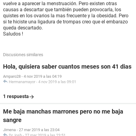
vuelve a aparecer la menstruación. Pero existen otras
causas a descartar que también pueden provocarla, los
quistes en los ovarios la mas frecuente y la obesidad. Pero
si te hiciste una ligadura de trompas creo que el embarazo
queda descartado.
Saludos !
Discusiones similares
Hola, quisiera saber cuantos meses son 41 dias
Amparo28
-
4 nov 2019 a las 04:19
Hermanamayor
-
4 nov 2019 a las 09:01
1 respuesta
Me baja manchas marrones pero no me baja
sangre
Jimena
-
27 mar 2019 a las 23:04
Dr.Josh
-
27 mar 2019 a las 23:51