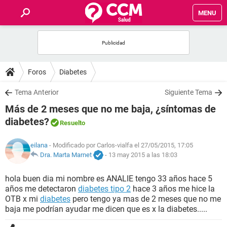
MENU
INICIO
FOROS
Foros
Diabetes
SALUD
Tema Anterior
Siguiente Tema
Más de 2 meses que no me baja, ¿síntomas de
FAMILIA
diabetes?
Resuelto
NUTRICIÓN
eilana
- Modificado por Carlos-vialfa el 27/05/2015, 17:05
Dra. Marta Marnet
-
13 may 2015 a las 18:03
BIENESTAR
hola buen dia mi nombre es ANALIE tengo 33 años hace 5
años me detectaron
diabetes tipo 2
hace 3 años me hice la
SEXUALIDAD
OTB x mi
diabetes
pero tengo ya mas de 2 meses que no me
baja me podrían ayudar me dicen que es x la diabetes.....
GLOSARIO