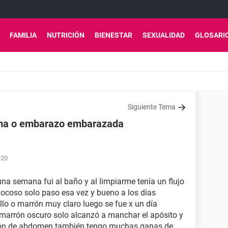
FAMILIA
NUTRICIÓN
BIENESTAR
SEXUALIDAD
GLOSARI
Siguiente Tema
rma o embarazo embarazada
:20
na semana fui al baño y al limpiarme tenía un flujo
ocoso solo paso esa vez y bueno a los días
llo o marrón muy claro luego se fue x un día
o marrón oscuro solo alcanzó a manchar el apósito y
azón de abdomen también tengo muchas ganas de