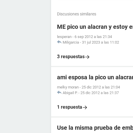
Discusiones similares
ME pico un alacran y estoy
lesperan
-
6 sep 2012 a las 21:34
Miligarcia
-
31 jul 2023 a las 11:02
3 respuestas
ami esposa la pico un alacr
melky moran
-
25 dic 2012 a las 21:04
Abigail P.
-
25 dic 2012 a las 21:37
1 respuesta
Use la misma prueba de emba