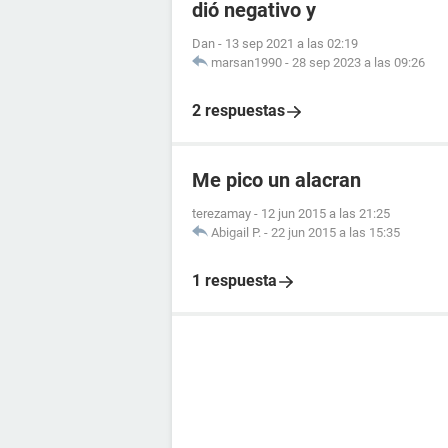
dió negativo y
Dan
-
13 sep 2021 a las 02:19
marsan1990
-
28 sep 2023 a las 09:26
2 respuestas
Me pico un alacran
terezamay
-
12 jun 2015 a las 21:25
Abigail P.
-
22 jun 2015 a las 15:35
1 respuesta