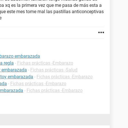
upa xq es la primera vez que me pasa de más esta a
que este mes tome mal las pastillas anticonceptivas
e
mbarazo embarazada
a regla
-
Fichas prácticas -Embarazo
ar embarazada
-
Fichas prácticas -Salud
estoy embarazada
-
Fichas prácticas -Embarazo
zada
-
Fichas prácticas -Embarazo
 embarazada
-
Fichas prácticas -Embarazo