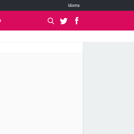
Idioma
O