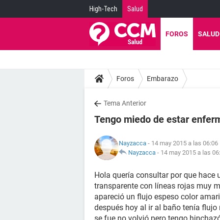
High-Tech
Salud
FOROS
SALUD
Foros
Embarazo
Tema Anterior
Tengo miedo de estar enfe
Nayzacca
- 14 may 2015 a las 06:06
Nayzacca
-
14 may 2015 a las 06
Hola quería consultar por que hace u
transparente con líneas rojas muy m
apareció un flujo espeso color amari
después hoy al ir al baño tenía fluj
se fue no volvió pero tengo hinch