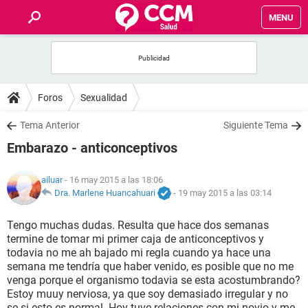
MENU
INICIO
FOROS
Foros
Sexualidad
SALUD
Tema Anterior
Siguiente Tema
Embarazo - anticonceptivos
FAMILIA
ailuar
- 16 may 2015 a las 18:06
NUTRICIÓN
Dra. Marlene Huancahuari
-
19 may 2015 a las 03:14
Tengo muchas dudas. Resulta que hace dos semanas
BIENESTAR
termine de tomar mi primer caja de anticonceptivos y
todavia no me ah bajado mi regla cuando ya hace una
SEXUALIDAD
semana me tendría que haber venido, es posible que no me
venga porque el organismo todavia se esta acostumbrando?
Estoy muuy nerviosa, ya que soy demasiado irregular y no
GLOSARIO
se si esto es normal. Hoy tuve relaciones con mi novio y me