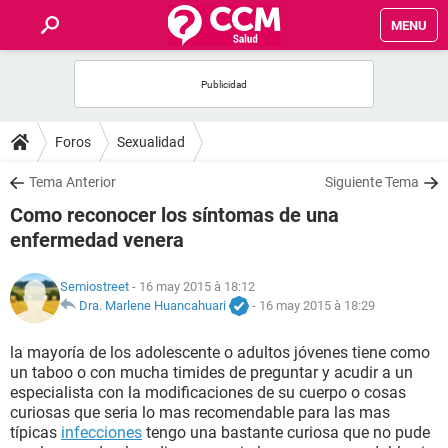
MENU
INICIO
FORUMS
Foros
Sexualidad
SALUD
Tema Anterior
Siguiente Tema
Como reconocer los síntomas de una
FAMILIA
enfermedad venera
NUTRICIÓN
Semiostreet
- 16 may 2015 à 18:12
Dra. Marlene Huancahuari
-
16 may 2015 à 18:29
BIENESTAR
la mayoría de los adolescente o adultos jóvenes tiene como
un taboo o con mucha timides de preguntar y acudir a un
SEXUALIDAD
especialista con la modificaciones de su cuerpo o cosas
curiosas que seria lo mas recomendable para las mas
típicas
infecciones
tengo una bastante curiosa que no pude
GLOSARIO