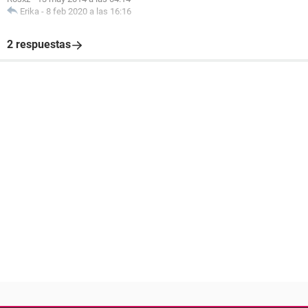
Erika
-
8 feb 2020 a las 16:16
2 respuestas