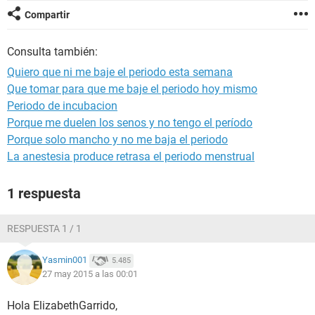
Compartir
Consulta también:
Quiero que ni me baje el periodo esta semana
Que tomar para que me baje el periodo hoy mismo
Periodo de incubacion
Porque me duelen los senos y no tengo el período
Porque solo mancho y no me baja el periodo
La anestesia produce retrasa el periodo menstrual
1 respuesta
RESPUESTA 1 / 1
Yasmin001
5.485
27 may 2015 a las 00:01
Hola ElizabethGarrido,