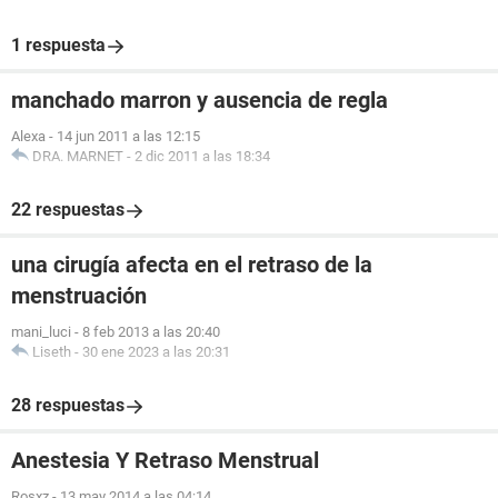
1 respuesta
manchado marron y ausencia de regla
Alexa
-
14 jun 2011 a las 12:15
DRA. MARNET
-
2 dic 2011 a las 18:34
22 respuestas
una cirugía afecta en el retraso de la
menstruación
mani_luci
-
8 feb 2013 a las 20:40
Liseth
-
30 ene 2023 a las 20:31
28 respuestas
Anestesia Y Retraso Menstrual
Rosxz
-
13 may 2014 a las 04:14