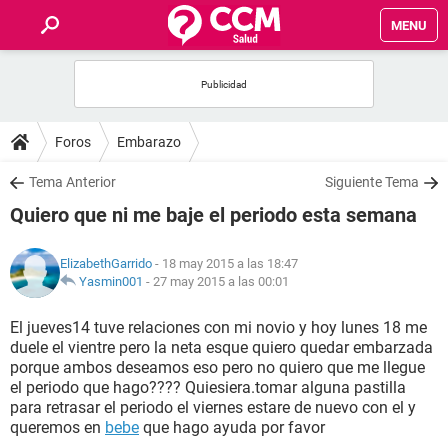
MENU
INICIO
FOROS
Foros
Embarazo
SALUD
Tema Anterior
Siguiente Tema
Quiero que ni me baje el periodo esta semana
FAMILIA
ElizabethGarrido
- 18 may 2015 a las 18:47
NUTRICIÓN
Yasmin001
-
27 may 2015 a las 00:01
El jueves14 tuve relaciones con mi novio y hoy lunes 18 me
BIENESTAR
duele el vientre pero la neta esque quiero quedar embarzada
porque ambos deseamos eso pero no quiero que me llegue
SEXUALIDAD
el periodo que hago???? Quiesiera.tomar alguna pastilla
para retrasar el periodo el viernes estare de nuevo con el y
queremos en
bebe
que hago ayuda por favor
GLOSARIO