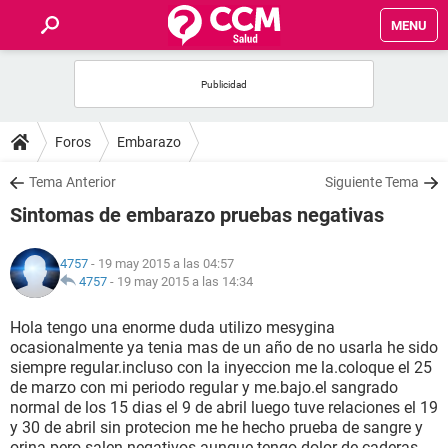
MENU
INICIO
FOROS
Foros
Embarazo
SALUD
Tema Anterior
Siguiente Tema
Sintomas de embarazo pruebas negativas
FAMILIA
4757
- 19 may 2015 a las 04:57
NUTRICIÓN
4757
-
19 may 2015 a las 14:34
Hola tengo una enorme duda utilizo mesygina
BIENESTAR
ocasionalmente ya tenia mas de un año de no usarla he sido
siempre regular.incluso con la inyeccion me la.coloque el 25
SEXUALIDAD
de marzo con mi periodo regular y me.bajo.el sangrado
normal de los 15 dias el 9 de abril luego tuve relaciones el 19
y 30 de abril sin protecion me he hecho prueba de sangre y
GLOSARIO
orina pero salen negativos aunque tengo dolor de caderas,