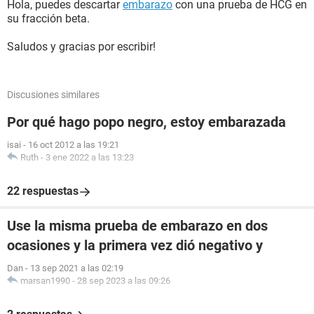
Hola, puedes descartar
embarazo
con una prueba de HCG en
su fracción beta.
Saludos y gracias por escribir!
Discusiones similares
Por qué hago popo negro, estoy embarazada
isai
-
16 oct 2012 a las 19:21
Ruth
-
3 ene 2022 a las 13:23
22 respuestas
Use la misma prueba de embarazo en dos
ocasiones y la primera vez dió negativo y
Dan
-
13 sep 2021 a las 02:19
marsan1990
-
28 sep 2023 a las 09:26