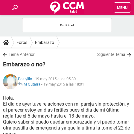
MENU
INICIO
FOROS
Foros
Embarazo
SALUD
Tema Anterior
Siguiente Tema
Embarazo o no?
FAMILIA
Poiuylilo
- 19 may 2015 a las 05:30
NUTRICIÓN
M Gutarra
-
19 may 2015 a las 18:01
Hola,
BIENESTAR
El día de ayer tuve relaciones con mi pareja sin protección, y
al parecer estoy en días fértiles pues el día de mi última
SEXUALIDAD
regla fue el 5 de mayo hasta el 13 de mayo.
Quiero saber si puedo quedar embarazada y si puedo tomar
otra pastilla de emergencia ya que la ultima la tome el 22 de
GLOSARIO
marzo