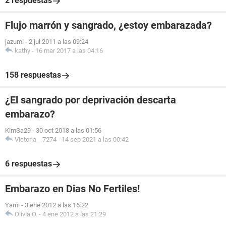
2 respuestas
Flujo marrón y sangrado, ¿estoy embarazada?
jazumi
-
2 jul 2011 a las 09:24
kathy
-
16 mar 2017 a las 04:16
158 respuestas
¿El sangrado por deprivación descarta
embarazo?
KimSa29
-
30 oct 2018 a las 01:56
Victoria__7274
-
14 sep 2021 a las 00:42
6 respuestas
Embarazo en Dias No Fertiles!
Yami
-
3 ene 2012 a las 16:22
Olivia.O.
-
4 ene 2012 a las 21:29