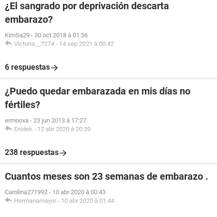
¿El sangrado por deprivación descarta
embarazo?
KimSa29
-
30 oct 2018 à 01:56
Victoria__7274
-
14 sep 2021 à 00:42
6 respuestas
¿Puedo quedar embarazada en mis días no
fértiles?
ermooxa
-
23 jun 2013 à 17:27
Enidek
-
12 abr 2020 à 20:39
238 respuestas
Cuantos meses son 23 semanas de embarazo .
Carolina271992
-
10 abr 2020 à 00:43
Hermanamayor
-
10 abr 2020 à 01:44