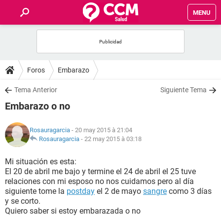
MENU
INICIO
FORUMS
Foros
Embarazo
SALUD
Tema Anterior
Siguiente Tema
Embarazo o no
FAMILIA
Rosauragarcia
- 20 may 2015 à 21:04
NUTRICIÓN
Rosauragarcia
-
22 may 2015 à 03:18
Mi situación es esta:
BIENESTAR
El 20 de abril me bajo y termine el 24 de abril el 25 tuve
relaciones con mi esposo no nos cuidamos pero al día
SEXUALIDAD
siguiente tome la
postday
el 2 de mayo
sangre
como 3 días
y se corto.
Quiero saber si estoy embarazada o no
GLOSARIO