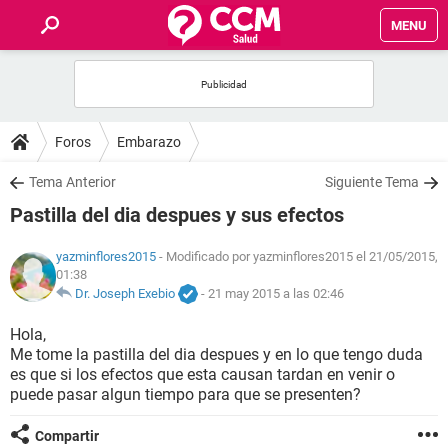
MENU
INICIO
FOROS
Foros
Embarazo
SALUD
Tema Anterior
Siguiente Tema
Pastilla del dia despues y sus efectos
FAMILIA
yazminflores2015
- Modificado por yazminflores2015 el 21/05/2015,
01:38
NUTRICIÓN
Dr. Joseph Exebio
-
21 may 2015 a las 02:46
BIENESTAR
Hola,
Me tome la pastilla del dia despues y en lo que tengo duda
es que si los efectos que esta causan tardan en venir o
SEXUALIDAD
puede pasar algun tiempo para que se presenten?
GLOSARIO
Compartir