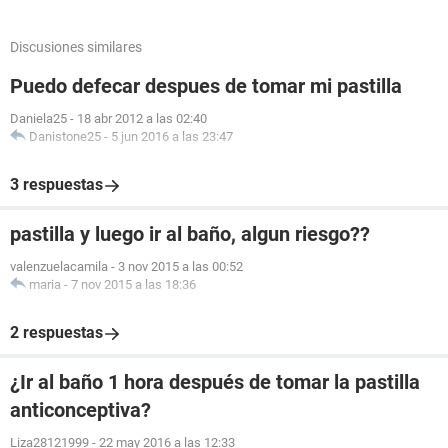
Discusiones similares
Puedo defecar despues de tomar mi pastilla
Daniela25
-
18 abr 2012 a las 02:40
Danistone25
-
5 jun 2016 a las 23:47
3 respuestas
pastilla y luego ir al baño, algun riesgo??
valenzuelacamila
-
3 nov 2015 a las 00:52
maria
-
7 nov 2015 a las 18:36
2 respuestas
¿Ir al baño 1 hora después de tomar la pastilla
anticonceptiva?
Liza28121999
-
22 may 2016 a las 12:33