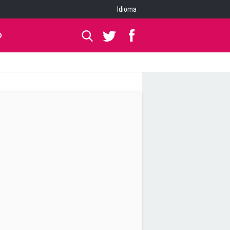
Idioma
O