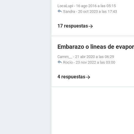
LocaLupi
-
16 ago 2016 a las 05:15
Sandra
-
20 oct 2023 a las 17:43
17 respuestas
Embarazo o lineas de evapo
Camm__
-
21 abr 2020 a las 06:29
Rocio
-
23 nov 2022 a las 03:00
4 respuestas