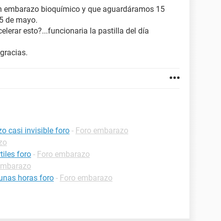
a un embarazo bioquímico y que aguardáramos 15
 5 de mayo.
erar esto?...funcionaria la pastilla del día
gracias.
 casi invisible foro
-
Foro embarazo
zo
iles foro
-
Foro embarazo
embarazo
unas horas foro
-
Foro embarazo