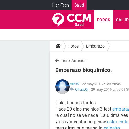
High-Tech
Salud
FOROS
SALUD
Foros
Embarazo
Tema Anterior
Embarazo bioquímico.
mir85
- 22 may 2015 a las 20:45
Olivia.O.
-
29 may 2015 a las 01:3
Hola, buenas tardes.
Hace 20 días me hice 3 test
embara
la cual no se ve nada .La ultima ves
yo soy irregular no pensé
estar emb
mes atrás que me salia
calostro
.