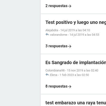
2 respuestas
Test positivo y luego uno ne
Alejabdra
-
14 jul 2019 a las 04:10
valorandome
-
14 jul 2019 a las 04:53
3 respuestas
Es Sangrado de implantació
Colombiana98
-
15 nov 2019 a las 02:40
Elena
-
1 feb 2023 a las 02:50
8 respuestas
test embarazo una raya tenu