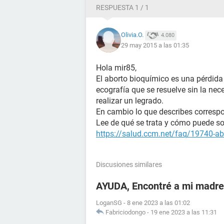
RESPUESTA 1 / 1
Olivia.O.
4.080
29 may 2015 a las 01:35
Hola mir85,
El aborto bioquímico es una pérdida 
ecografía que se resuelve sin la ne
realizar un legrado.
En cambio lo que describes correspo
Lee de qué se trata y cómo puede so
https://salud.ccm.net/faq/19740-abo
Discusiones similares
AYUDA, Encontré a mi madr
LoganSG
-
8 ene 2023 a las 01:02
Fabriciodongo
-
19 ene 2023 a las 11:31