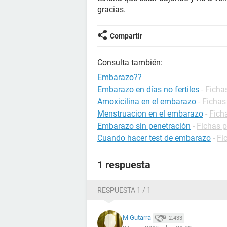
gracias.
Compartir
Consulta también:
Embarazo??
Embarazo en días no fertiles
-
Ficha
Amoxicilina en el embarazo
-
Fichas
Menstruacion en el embarazo
-
Fich
Embarazo sin penetración
-
Fichas 
Cuando hacer test de embarazo
-
Fi
1 respuesta
RESPUESTA 1 / 1
M Gutarra
2.433