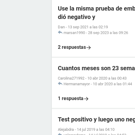
Use la misma prueba de emba
dió negativo y
Dan
-
13 sep 2021 a las 02:19
marsan1990
-
28 sep 2023 a las 09:26
2 respuestas
Cuantos meses son 23 sema
Carolina271992
-
10 abr 2020 a las 00:43
Hermanamayor
-
10 abr 2020 a las 01:44
1 respuesta
Test positivo y luego uno ne
Alejabdra
-
14 jul 2019 a las 04:10