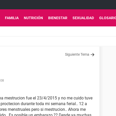
FAMILIA
NUTRICIÓN
BIENESTAR
SEXUALIDAD
GLOSARI
Siguiente Tema
:08
tima mestrucion fue el 23/4/2015 y no me cuido tuve
 proctecion durante toda mi semana ferial.. 12 a
ores menstruales pero si mestrucion.. Ahora me
enido.. Es posible un embarazo.?? Desde ya muchas