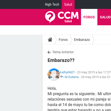
High-Tech
Salud
FOROS
SALUD
Foros
Embarazo
Tema Anterior
Embarazo??
kathy0607
- 23 may 2015 a las 17:27
M Gutarra
-
24 may 2015 a las 01
Hola,
Mi pregunta es la siguiente.. Mi ul
relaciónes sexuales con mi pareja si
hasta el 14 de mayo tu be como dol
tendría que estar bajando y no a v