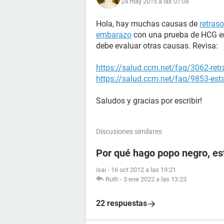
24 may 2015 a las 01:08
Hola, hay muchas causas de
retras
embarazo
con una prueba de HCG en 
debe evaluar otras causas. Revisa:
https://salud.ccm.net/faq/3062-ret
https://salud.ccm.net/faq/9853-es
Saludos y gracias por escribir!
Discusiones similares
Por qué hago popo negro, e
isai
-
16 oct 2012 a las 19:21
Ruth
-
3 ene 2022 a las 13:23
22 respuestas