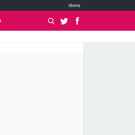
Idioma
O