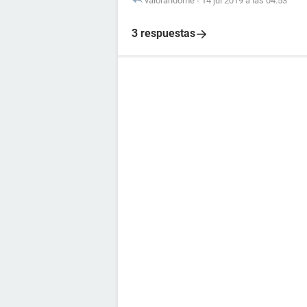
valorandome
-
14 jul 2019 a las 04:53
3 respuestas