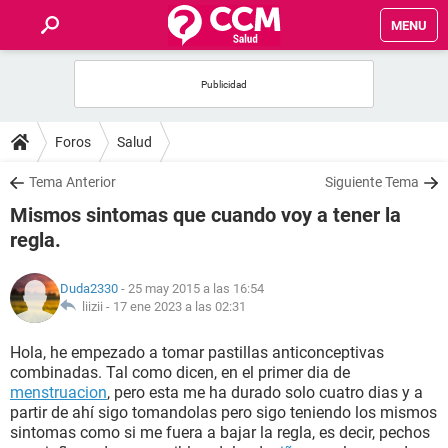
MENU
INICIO
FOROS
Foros
Salud
SALUD
Tema Anterior
Siguiente Tema
Mismos sintomas que cuando voy a tener la
FAMILIA
regla.
NUTRICIÓN
Duda2330
- 25 may 2015 a las 16:54
liizii -
17 ene 2023 a las 02:31
BIENESTAR
Hola, he empezado a tomar pastillas anticonceptivas
combinadas. Tal como dicen, en el primer dia de
SEXUALIDAD
menstruacion
, pero esta me ha durado solo cuatro dias y a
partir de ahí sigo tomandolas pero sigo teniendo los mismos
sintomas como si me fuera a bajar la regla, es decir, pechos
GLOSARIO