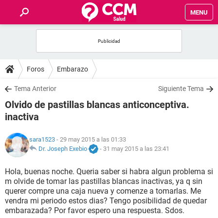
MENU
INICIO
FOROS
Foros
Embarazo
SALUD
Tema Anterior
Siguiente Tema
Olvido de pastillas blancas anticonceptiva.
FAMILIA
inactiva
NUTRICIÓN
sara1523
- 29 may 2015 a las 01:33
Dr. Joseph Exebio
-
31 may 2015 a las 23:41
BIENESTAR
Hola, buenas noche. Queria saber si habra algun problema si
m olvide de tomar las pastillas blancas inactivas, ya q sin
SEXUALIDAD
querer compre una caja nueva y comenze a tomarlas. Me
vendra mi periodo estos dias? Tengo posibilidad de quedar
embarazada? Por favor espero una respuesta. Sdos.
GLOSARIO