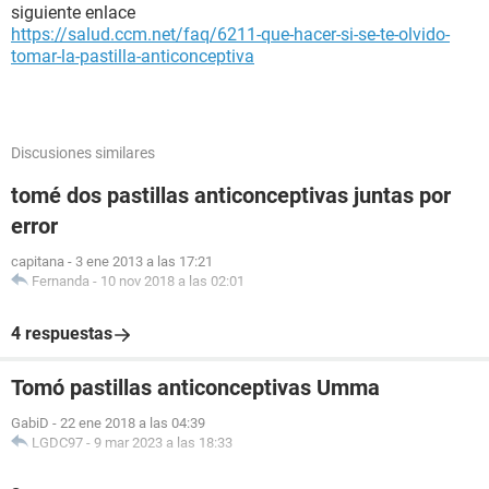
siguiente enlace
https://salud.ccm.net/faq/6211-que-hacer-si-se-te-olvido-
tomar-la-pastilla-anticonceptiva
Discusiones similares
tomé dos pastillas anticonceptivas juntas por
error
capitana
-
3 ene 2013 a las 17:21
Fernanda
-
10 nov 2018 a las 02:01
4 respuestas
Tomó pastillas anticonceptivas Umma
GabiD
-
22 ene 2018 a las 04:39
LGDC97
-
9 mar 2023 a las 18:33