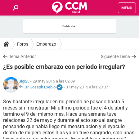
MENU
INICIO
FOROS
Foros
Embarazo
SALUD
Tema Anterior
Siguiente Tema
¿Es posible embarazo con periodo irregular?
FAMILIA
Sigi23
- 29 may 2015 a las 02:09
NUTRICIÓN
Dr. Joseph Exebio
-
31 may 2015 a las 20:37
Soy bastante irregular en mi periodo he pasado hasta 5
BIENESTAR
meses sin menstruar. Mi ultimo periodo fue el 4 de abril y
termino el 9 del mismo mes. Hace una semana tuve
SEXUALIDAD
relaciones 22 de mayo y durante el acto sexual sangre
pensando que habia llego mi menstruacion y el eyaculo
dentro de mi pero estos dias ya no tuve sangrado, solo unas
GLOSARIO
leves gotas y de color marron ¿Es posible un embarazo?