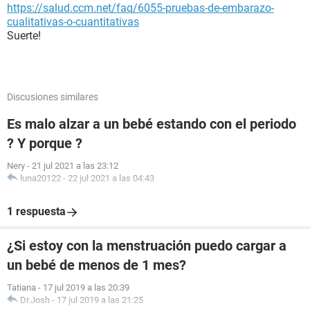
https://salud.ccm.net/faq/6055-pruebas-de-embarazo-
cualitativas-o-cuantitativas
Suerte!
Discusiones similares
Es malo alzar a un bebé estando con el periodo
? Y porque ?
Nery
-
21 jul 2021 a las 23:12
luna20122
-
22 jul 2021 a las 04:43
1 respuesta
¿Si estoy con la menstruación puedo cargar a
un bebé de menos de 1 mes?
Tatiana
-
17 jul 2019 a las 20:39
Dr.Josh
-
17 jul 2019 a las 21:25