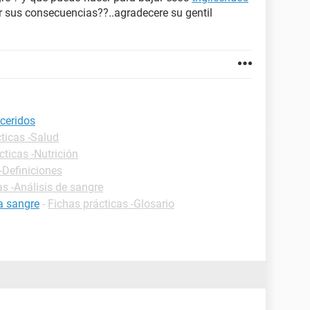
er sus consecuencias??..agradecere su gentil
iceridos
ticas -Salud
cticas -Nutrición
-Definiciones
as -Análisis de sangre
a sangre
-
Fichas prácticas -Glosario