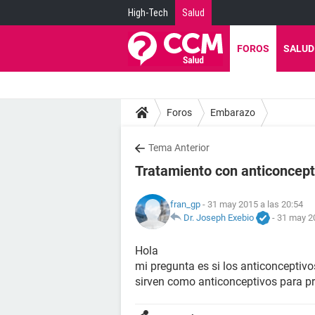
High-Tech
Salud
FOROS
SALUD
Foros
Embarazo
Tema Anterior
Tratamiento con anticoncept
fran_gp
- 31 may 2015 a las 20:54
Dr. Joseph Exebio
-
31 may 20
Hola
mi pregunta es si los anticonceptiv
sirven como anticonceptivos para p