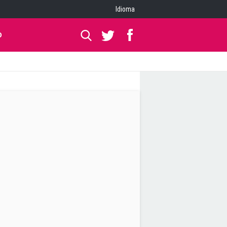
Idioma
O