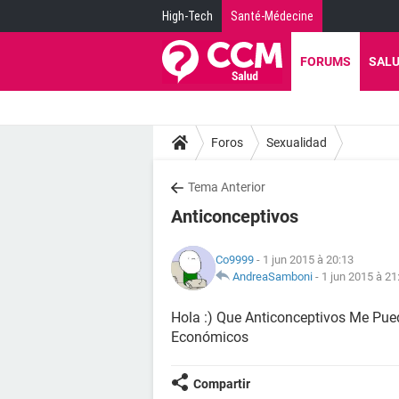
High-Tech
Santé-Médecine
FORUMS
SAL
Foros
Sexualidad
Tema Anterior
Anticonceptivos
Co9999
- 1 jun 2015 à 20:13
AndreaSamboni
-
1 jun 2015 à 21
Hola :) Que Anticonceptivos Me Pu
Económicos
Compartir