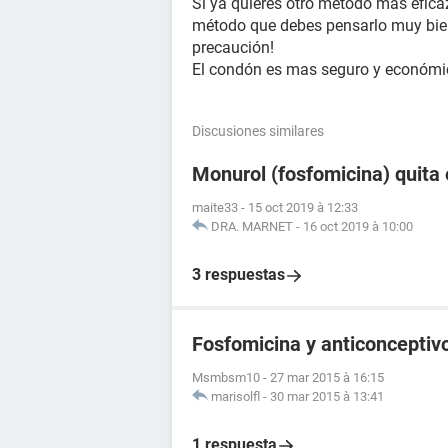
Si ya quieres otro método mas eficaz
método que debes pensarlo muy bien
precaución!
El condón es mas seguro y económic
Discusiones similares
Monurol (fosfomicina) quita 
maite33
-
15 oct 2019 à 12:33
DRA. MARNET
-
16 oct 2019 à 10:00
3 respuestas
Fosfomicina y anticonceptivo
Msmbsm10
-
27 mar 2015 à 16:15
marisolfl
-
30 mar 2015 à 13:41
1 respuesta