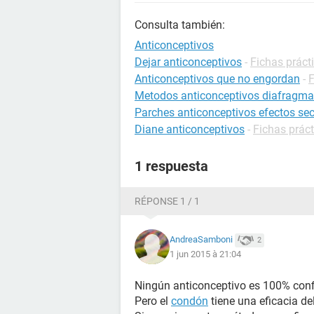
Consulta también:
Anticonceptivos
Dejar anticonceptivos
-
Fichas práct
Anticonceptivos que no engordan
-
F
Metodos anticonceptivos diafragma
Parches anticonceptivos efectos se
Diane anticonceptivos
-
Fichas prác
1 respuesta
RÉPONSE 1 / 1
AndreaSamboni
2
1 jun 2015 à 21:04
Ningún anticonceptivo es 100% conf
Pero el
condón
tiene una eficacia de