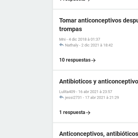
Tomar anticonceptivos despu
trompas
Mni
-
4 dic 2018 à 01:37
Nathaly
-
2 dic 2021 à 18:42
10 respuestas
Antibioticos y anticonceptiv
Lulita409
-
16 abr 2021 à 23:57
jessi2731
-
17 abr 2021 à 21:29
1 respuesta
Anticonceptivos, antibiótico