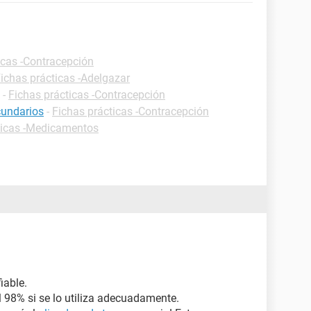
icas -Contracepción
ichas prácticas -Adelgazar
-
Fichas prácticas -Contracepción
cundarios
-
Fichas prácticas -Contracepción
ticas -Medicamentos
iable.
l 98% si se lo utiliza adecuadamente.