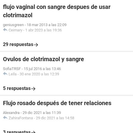
flujo vaginal con sangre despues de usar
clotrimazol
geniusgreen
-
18 mar 2013 a las 22:09
Ceimary
-
1 abr 2023 a las 19:36
29 respuestas
Ovulos de clotrimazol y sangre
SofiaTRSF
-
15 jul 2016 a las 13:46
Leila
-
30 ene 2020 a las 12:39
5 respuestas
Flujo rosado después de tener relaciones
Alexandra
-
29 dic 2021 a las 11:39
ZahiraFontana
-
29 dic 2021 a las 14:58
3 respuestas