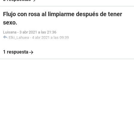
Flujo con rosa al limpiarme después de tener
sexo.
Luisana
-
3 abr 2021 a las 21:36
Elki_Lahuea
-
4 abr 2021 a las 09:39
1 respuesta