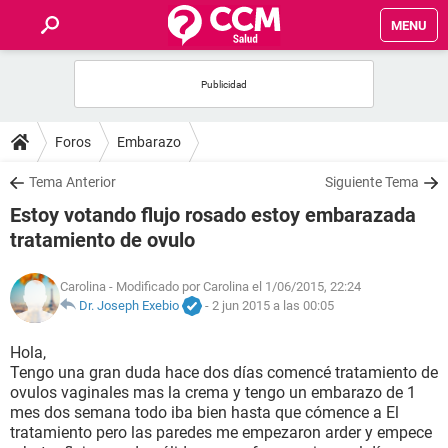
MENU
INICIO
FOROS
Foros
Embarazo
SALUD
Tema Anterior
Siguiente Tema
Estoy votando flujo rosado estoy embarazada
FAMILIA
tratamiento de ovulo
NUTRICIÓN
Carolina
- Modificado por Carolina el 1/06/2015, 22:24
Dr. Joseph Exebio
-
2 jun 2015 a las 00:05
BIENESTAR
Hola,
Tengo una gran duda hace dos días comencé tratamiento de
SEXUALIDAD
ovulos vaginales mas la crema y tengo un embarazo de 1
mes dos semana todo iba bien hasta que cómence a El
tratamiento pero las paredes me empezaron arder y empece
GLOSARIO