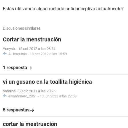
Estás utilizando algún método anticonceptivo actualmente?
Discusiones similares
Cortar la menstruación
Yoeysix
-
18 oct 2012 a las 06:34
A.Herquinio
-
18 oct 2012 a las 15:59
1 respuesta
vi un gusano en la toallita higiénica
sabriina
-
30 dic 2011 a las 20:25
elyaahmero_2051
-
13 jun 2023 a las 22:59
5 respuestas
cortar la mestruacion