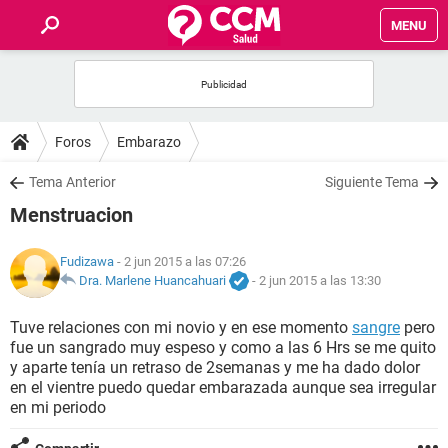
MENU
INICIO
FOROS
Foros
Embarazo
SALUD
Tema Anterior
Siguiente Tema
Menstruacion
FAMILIA
Fudizawa
- 2 jun 2015 a las 07:26
NUTRICIÓN
Dra. Marlene Huancahuari
-
2 jun 2015 a las 13:30
Tuve relaciones con mi novio y en ese momento
sangre
pero
BIENESTAR
fue un sangrado muy espeso y como a las 6 Hrs se me quito
y aparte tenía un retraso de 2semanas y me ha dado dolor
SEXUALIDAD
en el vientre puedo quedar embarazada aunque sea irregular
en mi periodo
GLOSARIO