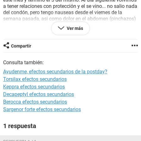
a tener relaciones con protección y el se vino... no salio nada
del condón, pero tengo nauseas desde el viernes de la
semana pasada, asi como dolor en el abdomen (pinchazos)
y estoy hinchada, tengo 4 días de retraso. Siento cólicos y
Ver más
me sale un flujo blanco sin olor, espeso, ademas tengo
ganas de orinar... ¿es posible un embarazo? O ¿son efectos
secundarios de la pastilla?
Compartir
Consulta también:
Ayudenme, efectos secundarios de la postday?
Torsilax efectos secundarios
Keppra efectos secundarios
Decapeptyl efectos secundarios
Berocca efectos secundarios
Sargenor forte efectos secundarios
1 respuesta