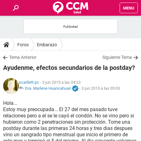
MENU
INICIO
FOROS
Foros
Embarazo
SALUD
Tema Anterior
Siguiente Tema
Ayudenme, efectos secundarios de la postday?
FAMILIA
scarllett-pc
- 3 jun 2015 a las 04:23
NUTRICIÓN
Dra. Marlene Huancahuari
-
3 jun 2015 a las 05:03
Hola...
BIENESTAR
Estoy muy preocupada... El 27 del mes pasado tuve
relaciones pero a el se le cayó el condón. No se vino pero si
SEXUALIDAD
hubieron como 2 penetraciones sin protección. Tome una
postday durante las primeras 24 horas y tres dias despues
vino un sangrado tipo menstrual que inicio el primero de
GLOSARIO
este mes y terminó el 5 del mismo. Al dia siguiente volvimos