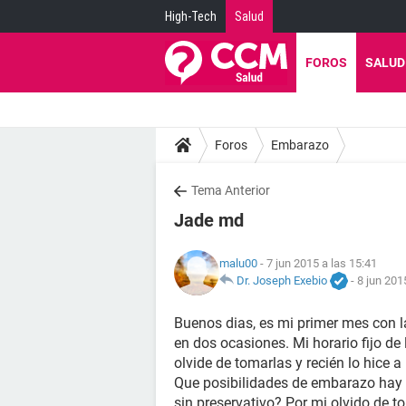
High-Tech
Salud
FOROS
SALUD
Foros
Embarazo
Tema Anterior
Jade md
malu00
- 7 jun 2015 a las 15:41
Dr. Joseph Exebio
-
8 jun 201
Buenos dias, es mi primer mes con l
en dos ocasiones. Mi horario fijo de 
olvide de tomarlas y recién lo hice a
Que posibilidades de embarazo hay s
sin preservativo? Por mi olvido de t