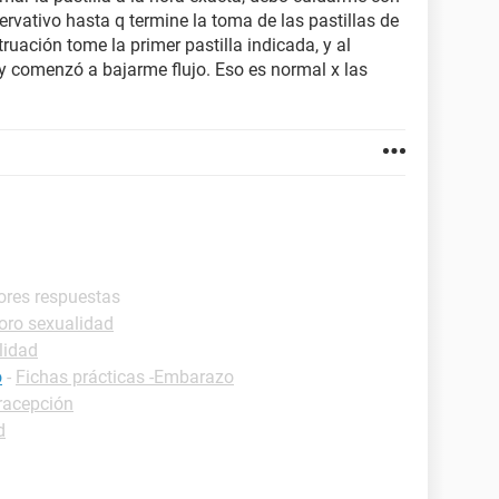
rvativo hasta q termine la toma de las pastillas de
uación tome la primer pastilla indicada, y al
 y comenzó a bajarme flujo. Eso es normal x las
ores respuestas
oro sexualidad
lidad
o
-
Fichas prácticas -Embarazo
racepción
d