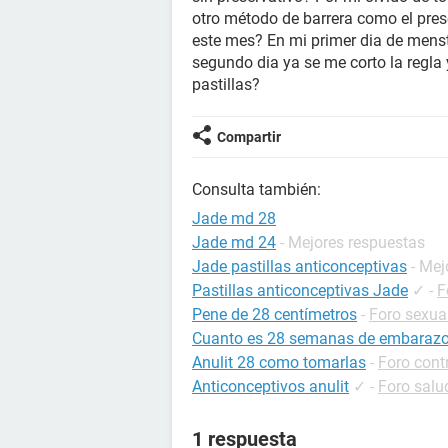
otro método de barrera como el prese
este mes? En mi primer dia de menstr
segundo dia ya se me corto la regla
pastillas?
Compartir
Consulta también:
Jade md 28
Jade md 24
- Mejores respuestas
Jade pastillas anticonceptivas
- Mej
Pastillas anticonceptivas Jade
✓
-
F
Pene de 28 centímetros
-
Foro sexua
Cuanto es 28 semanas de embaraz
Anulit 28 como tomarlas
-
Foro cont
Anticonceptivos anulit
✓
-
Foro salu
1 respuesta