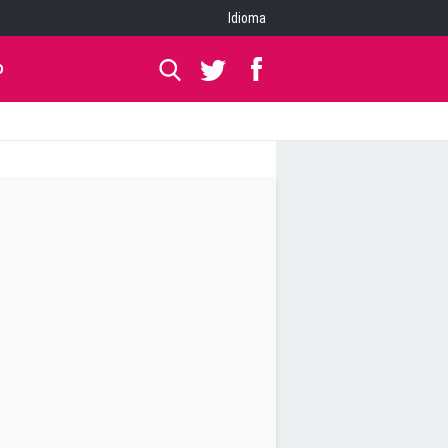
Idioma
O