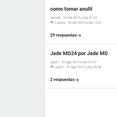
como tomar anulit
Vemali
-
16 feb 2011 a las 21:31
Lorena
-
26 abr 2023 a las 13:01
29 respuestas
Jade MD24 por Jade MD
cpy21
-
31 ago 2017 a las 01:07
cpy21
-
31 ago 2017 a las 05:56
2 respuestas