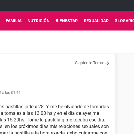
FAMILIA
NUTRICIÓN
BIENESTAR
SEXUALIDAD
GLOSARI
Siguiente Tema
5 a las 01:44
as pastillas jade x 28. Y me he olvidado de tomarlas
la toma es a las 13.00 hs y en el dia de ayer me
 las 15.20hs. Tome la pastilla q me tocaba ese dia.
i en los próximos dias mis relaciones sexuales son
omar la pastilla a la hora exacta, debo cuidarme con