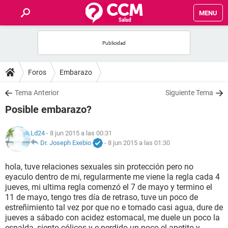
MENU
INICIO
FOROS
Foros
Embarazo
SALUD
Tema Anterior
Siguiente Tema
Posible embarazo?
FAMILIA
Ld24
- 8 jun 2015 a las 00:31
NUTRICIÓN
Dr. Joseph Exebio
-
8 jun 2015 a las 01:30
hola, tuve relaciones sexuales sin protección pero no
BIENESTAR
eyaculo dentro de mi, regularmente me viene la regla cada 4
jueves, mi ultima regla comenzó el 7 de mayo y termino el
SEXUALIDAD
11 de mayo, tengo tres día de retraso, tuve un poco de
estreñimiento tal vez por que no e tomado casi agua, dure de
jueves a sábado con acidez estomacal, me duele un poco la
GLOSARIO
espalda, siento cólicos y e perdido un poco el apetito y