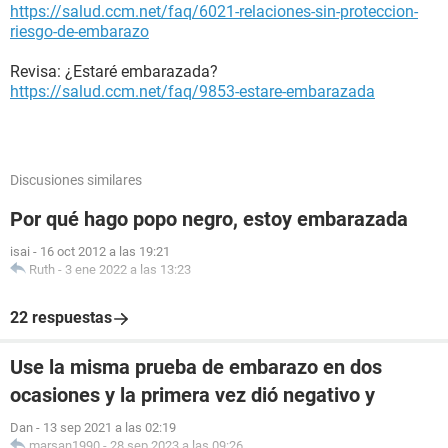
https://salud.ccm.net/faq/6021-relaciones-sin-proteccion-
riesgo-de-embarazo
Revisa: ¿Estaré embarazada?
https://salud.ccm.net/faq/9853-estare-embarazada
Discusiones similares
Por qué hago popo negro, estoy embarazada
isai
-
16 oct 2012 a las 19:21
Ruth
-
3 ene 2022 a las 13:23
22 respuestas
Use la misma prueba de embarazo en dos
ocasiones y la primera vez dió negativo y
Dan
-
13 sep 2021 a las 02:19
marsan1990
-
28 sep 2023 a las 09:26