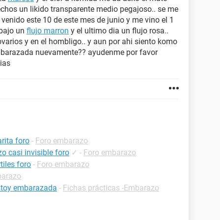
chos un likido transparente medio pegajoso.. se me
 venido este 10 de este mes de junio y me vino el 1
 bajo un
flujo marron
y el ultimo dia un flujo rosa..
varios y en el hombligo.. y aun por ahi siento komo
 embarazada nuevamente?? ayudenme por favor
ias
rita foro
-
Foro embarazo
 casi invisible foro
✓
-
Foro embarazo
iles foro
-
Foro embarazo
barazo
estoy embarazada
-
Fichas prácticas -Embarazo