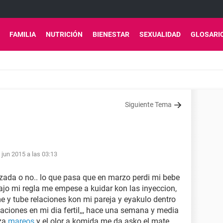
FAMILIA
NUTRICIÓN
BIENESTAR
SEXUALIDAD
GLOSARI
Siguiente Tema
 jun 2015 a las 03:13
zada o no.. lo que pasa que en marzo perdi mi bebe
jo mi regla me empese a kuidar kon las inyeccion,
 y tube relaciones kon mi pareja y eyakulo dentro
aciones en mi dia fertil,,, hace una semana y media
eza
mareos
y el olor a komida me da asko el mate