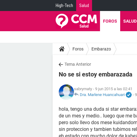
High-Tech
Salud
FOROS
SALUD
Foros
Embarazo
Tema Anterior
No se si estoy embarazada
sabrymaty
- 9 jun 2015 a las 02:41
Dra. Marlene Huancahuari
-
9
hola, tengo una duda si star embara
de un mes y medio.. luego que me ba
pero solo llevo dos mese kuidandome
sin proteccion y tambien tubimos rel
eh estado con mucho dolor de kab