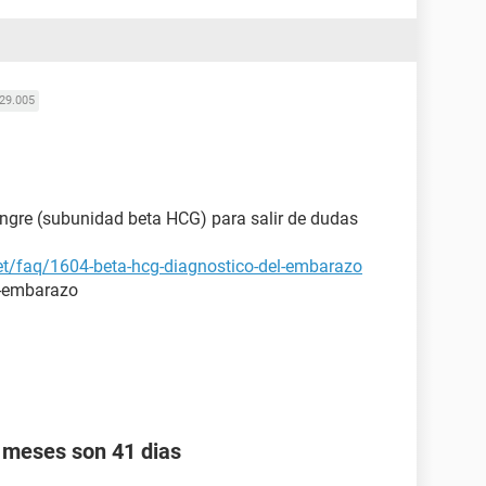
29.005
angre (subunidad beta HCG) para salir de dudas
et/faq/1604-beta-hcg-diagnostico-del-embarazo
l-embarazo
s meses son 41 dias