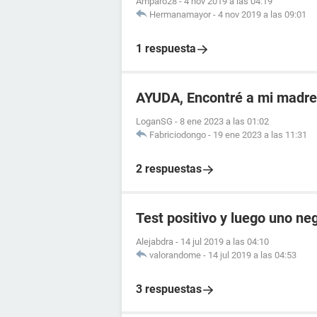
Amparo28
-
4 nov 2019 a las 04:19
Hermanamayor
-
4 nov 2019 a las 09:01
1 respuesta
AYUDA, Encontré a mi madr
LoganSG
-
8 ene 2023 a las 01:02
Fabriciodongo
-
19 ene 2023 a las 11:31
2 respuestas
Test positivo y luego uno ne
Alejabdra
-
14 jul 2019 a las 04:10
valorandome
-
14 jul 2019 a las 04:53
3 respuestas