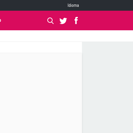
Idioma
O