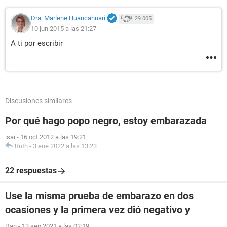
Dra. Marlene Huancahuari
29.005
10 jun 2015 a las 21:27
A ti por escribir
Discusiones similares
Por qué hago popo negro, estoy embarazada
isai
-
16 oct 2012 a las 19:21
Ruth
-
3 ene 2022 a las 13:23
22 respuestas
Use la misma prueba de embarazo en dos
ocasiones y la primera vez dió negativo y
Dan
-
13 sep 2021 a las 02:19