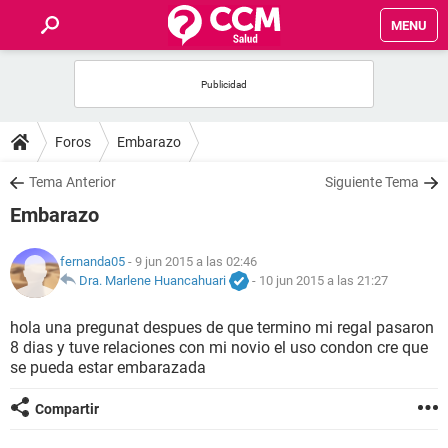
MENU
INICIO
FOROS
Foros
Embarazo
SALUD
Tema Anterior
Siguiente Tema
Embarazo
FAMILIA
fernanda05
- 9 jun 2015 a las 02:46
NUTRICIÓN
Dra. Marlene Huancahuari
-
10 jun 2015 a las 21:27
hola una pregunat despues de que termino mi regal pasaron
BIENESTAR
8 dias y tuve relaciones con mi novio el uso condon cre que
se pueda estar embarazada
SEXUALIDAD
Compartir
GLOSARIO