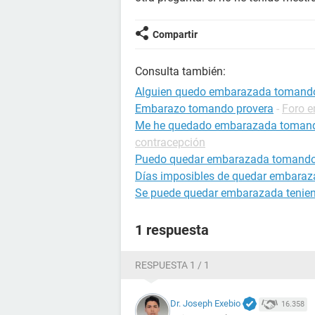
Compartir
Consulta también:
Alguien quedo embarazada tomando
Embarazo tomando provera
-
Foro 
Me he quedado embarazada tomando 
contracepción
Puedo quedar embarazada tomando p
Días imposibles de quedar embara
Se puede quedar embarazada tenien
1 respuesta
RESPUESTA 1 / 1
Dr. Joseph Exebio
16.358