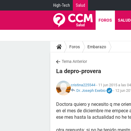
High-Tech
Salud
FOROS
SALUD
Foros
Embarazo
Tema Anterior
La depro-provera
cristina225544
- 11 jun 2015 a las 0
Dr. Joseph Exebio
-
12 jun 20
Doctora quiero y necesito q me orien
en el mes de diciembre me empece a 
ese mes hasta la actualidad no he te
otra pregunta: si no he tenido mest