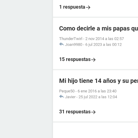
1 respuesta
Como decirle a mis papas qu
ThunderTwirl
-
2 nov 2014 a las 02:57
Joan9980
-
6 jul 2023 a las 00:12
15 respuestas
Mi hijo tiene 14 años y su p
Peque50
-
6 ene 2016 a las 23:40
Javier
-
25 jul 2022 a las 12:04
31 respuestas