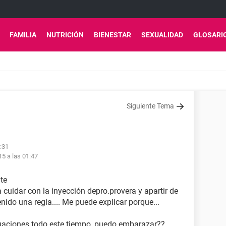
FAMILIA
NUTRICIÓN
BIENESTAR
SEXUALIDAD
GLOSARI
Siguiente Tema
4:31
15 a las 01:47
te
cuidar con la inyección depro.provera y apartir de
nido una regla.... Me puede explicar porque...
ruaciones todo este tiempo, puedo embarazar??