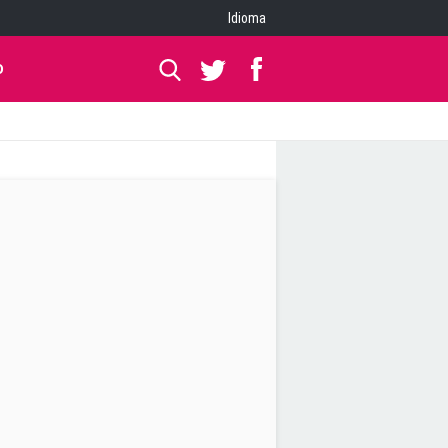
Idioma
O