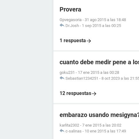
Provera
Gpvegasoria
-
31 ago 2015 a las 18:48
Dr.Josh
-
1 sep 2015 a las 00:25
1 respuesta
cuanto debe medir pene a lo
goku231
-
17 ene 2015 a las 00:28
Sebastian1234251
-
8 oct 2023 a las 21:5
12 respuestas
embarazo usando mesigyna
karlita2302
-
7 ene 2015 a las 20:02
c-salinas
-
10 ene 2015 a las 17:49