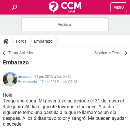
MENU
INICIO
FOROS
Foros
Embarazo
SALUD
Tema Anterior
Siguiente Tema
Embarazo
FAMILIA
viruscris
- 11 jun 2015 a las 04:31
NUTRICIÓN
viruscris
-
12 jun 2015 a las 03:13
Hola,
BIENESTAR
Tengo una duda. Mi novia tuvo su periodo el 31 de mayo al
4 de junio. Al dia siguiente tuvimos relaciones. Y al día
SEXUALIDAD
siguiente tomo una pastilla a la que le llamamos un día
después. A los 6 días tuvo tolor y sangró. Me pueden ayudar
q sucede
GLOSARIO