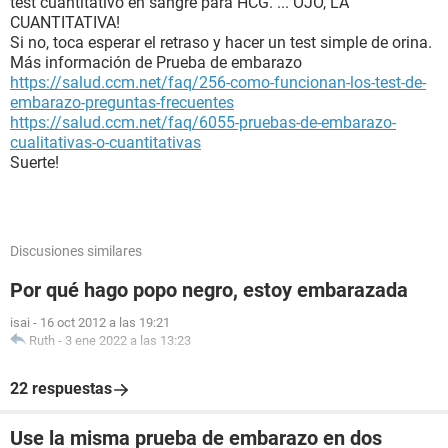
test cuantitativo en sangre para HCG. ... OJO, LA
CUANTITATIVA!
Si no, toca esperar el retraso y hacer un test simple de orina.
Más información de Prueba de embarazo
https://salud.ccm.net/faq/256-como-funcionan-los-test-de-
embarazo-preguntas-frecuentes
https://salud.ccm.net/faq/6055-pruebas-de-embarazo-
cualitativas-o-cuantitativas
Suerte!
Discusiones similares
Por qué hago popo negro, estoy embarazada
isai
-
16 oct 2012 a las 19:21
Ruth
-
3 ene 2022 a las 13:23
22 respuestas
Use la misma prueba de embarazo en dos