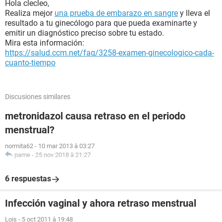
Hola clecleo,
Realiza mejor
una prueba de embarazo en sangre
y lleva el
resultado a tu ginecólogo para que pueda examinarte y
emitir un diagnóstico preciso sobre tu estado.
Mira esta información:
https://salud.ccm.net/faq/3258-examen-ginecologico-cada-
cuanto-tiempo
Discusiones similares
metronidazol causa retraso en el periodo
menstrual?
normita62
-
10 mar 2013 à 03:27
pame
-
25 nov 2018 à 21:27
6 respuestas
Infección vaginal y ahora retraso menstrual
Lois
-
5 oct 2011 à 19:48