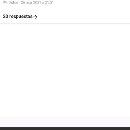
Dulce
-
26 mar 2021 à 21:51
20 respuestas