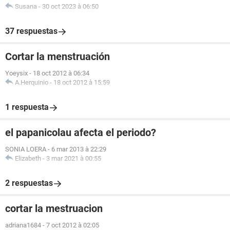
Susana
-
30 oct 2023 à 06:50
37 respuestas
Cortar la menstruación
Yoeysix
-
18 oct 2012 à 06:34
A.Herquinio
-
18 oct 2012 à 15:59
1 respuesta
el papanicolau afecta el periodo?
SONIA LOERA
-
6 mar 2013 à 22:29
Elizabeth
-
3 mar 2021 à 00:55
2 respuestas
cortar la mestruacion
adriana1684
-
7 oct 2012 à 02:05