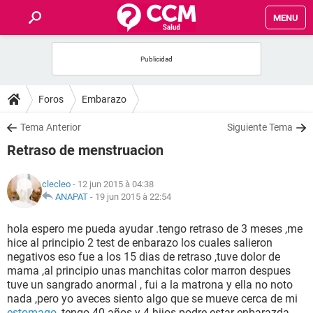
MENU
INICIO
FORUMS
Foros
Embarazo
SALUD
Tema Anterior
Siguiente Tema
Retraso de menstruacion
FAMILIA
clecleo
- 12 jun 2015 à 04:38
NUTRICIÓN
ANAPAT
-
19 jun 2015 à 22:54
hola espero me pueda ayudar .tengo retraso de 3 meses ,me
BIENESTAR
hice al principio 2 test de enbarazo los cuales salieron
negativos eso fue a los 15 dias de retraso ,tuve dolor de
SEXUALIDAD
mama ,al principio unas manchitas color marron despues
tuve un sangrado anormal , fui a la matrona y ella no noto
nada ,pero yo aveces siento algo que se mueve cerca de mi
GLOSARIO
estomago
,tengo 40 años y 4 hijos podre estar enbarazda