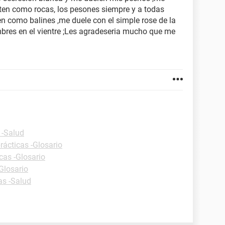
ten como rocas, los pesones siempre y a todas
n como balines ,me duele con el simple rose de la
bres en el vientre ;Les agradeseria mucho que me
 -Salud
rácticas -Glosario
cas -Glosario
Glosario
as -Salud