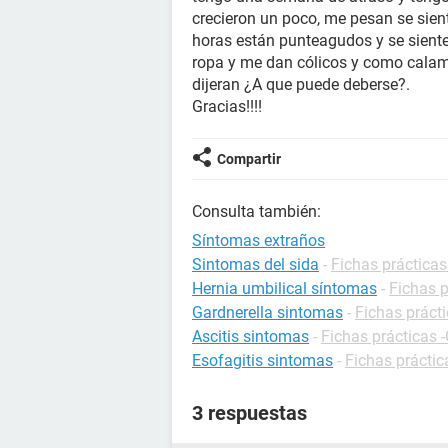
crecieron un poco, me pesan se sien
horas están punteagudos y se siente
ropa y me dan cólicos y como calam
dijeran ¿A que puede deberse?.
Gracias!!!!
Compartir
Consulta también:
Síntomas extraños
Sintomas del sida
-
Fichas prácticas
Hernia umbilical síntomas
-
Fichas p
Gardnerella sintomas
-
Fichas prácti
Ascitis sintomas
-
Fichas prácticas -
Esofagitis sintomas
-
Fichas práctic
3 respuestas