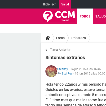
High-Tech
Salud
FOROS
SALUD
Foros
Embarazo
Tema Anterior
Síntomas extraños
StefRey
- 14 jun 2015 a las 16:45
StefRey
-
16 jun 2015 a las 00:00
Hola tengo 22años ,y mis periodo ha
Quistes en los ovarios, estuve toman
antanticonceptivas durante 5 meses
El último mes que me las tome fue en
tengo una semana de atraso y tengo