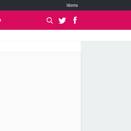
Idioma
O