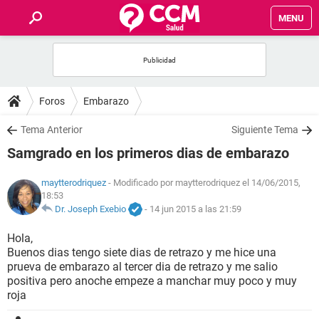
MENU
INICIO
FOROS
Foros
Embarazo
SALUD
Tema Anterior
Siguiente Tema
Samgrado en los primeros dias de embarazo
FAMILIA
maytterodriquez
- Modificado por maytterodriquez el 14/06/2015,
18:53
NUTRICIÓN
Dr. Joseph Exebio
-
14 jun 2015 a las 21:59
BIENESTAR
Hola,
Buenos dias tengo siete dias de retrazo y me hice una
prueva de embarazo al tercer dia de retrazo y me salio
SEXUALIDAD
positiva pero anoche empeze a manchar muy poco y muy
roja
GLOSARIO