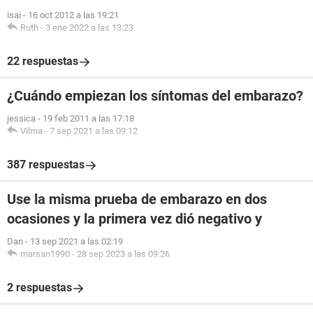
isai
-
16 oct 2012 a las 19:21
Ruth
-
3 ene 2022 a las 13:23
22 respuestas
¿Cuándo empiezan los síntomas del embarazo?
jessica
-
19 feb 2011 a las 17:18
Vilma
-
7 sep 2021 a las 09:12
387 respuestas
Use la misma prueba de embarazo en dos
ocasiones y la primera vez dió negativo y
Dan
-
13 sep 2021 a las 02:19
marsan1990
-
28 sep 2023 a las 09:26
2 respuestas