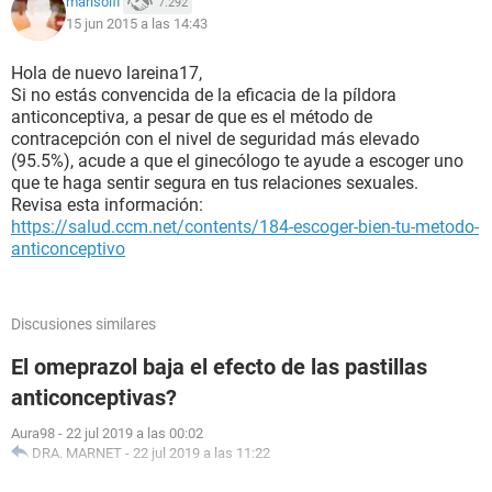
marisolfl
7.292
15 jun 2015 a las 14:43
Hola de nuevo lareina17,
Si no estás convencida de la eficacia de la píldora
anticonceptiva, a pesar de que es el método de
contracepción con el nivel de seguridad más elevado
(95.5%), acude a que el ginecólogo te ayude a escoger uno
que te haga sentir segura en tus relaciones sexuales.
Revisa esta información:
https://salud.ccm.net/contents/184-escoger-bien-tu-metodo-
anticonceptivo
Discusiones similares
El omeprazol baja el efecto de las pastillas
anticonceptivas?
Aura98
-
22 jul 2019 a las 00:02
DRA. MARNET
-
22 jul 2019 a las 11:22