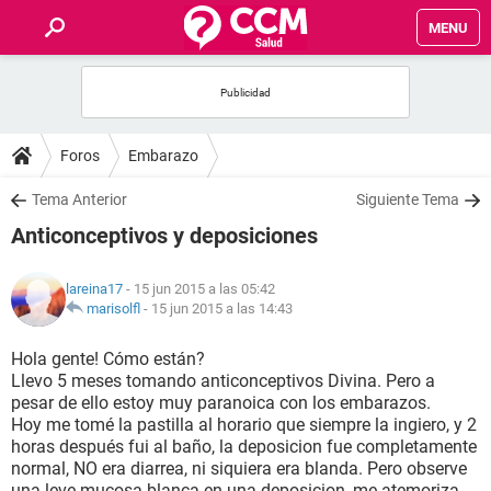
MENU
INICIO
FOROS
Foros
Embarazo
SALUD
Tema Anterior
Siguiente Tema
Anticonceptivos y deposiciones
FAMILIA
lareina17
- 15 jun 2015 a las 05:42
NUTRICIÓN
marisolfl
-
15 jun 2015 a las 14:43
Hola gente! Cómo están?
BIENESTAR
Llevo 5 meses tomando anticonceptivos Divina. Pero a
pesar de ello estoy muy paranoica con los embarazos.
SEXUALIDAD
Hoy me tomé la pastilla al horario que siempre la ingiero, y 2
horas después fui al baño, la deposicion fue completamente
normal, NO era diarrea, ni siquiera era blanda. Pero observe
GLOSARIO
una leve mucosa blanca en una deposicion, me atemoriza