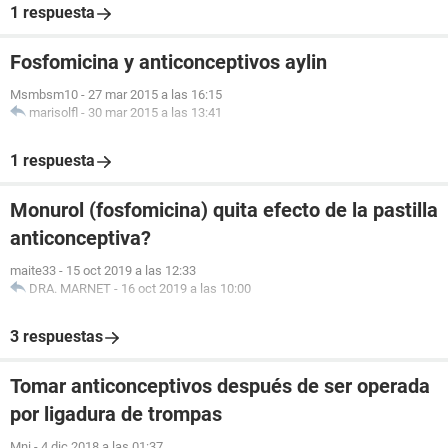
1 respuesta
Fosfomicina y anticonceptivos aylin
Msmbsm10
-
27 mar 2015 a las 16:15
marisolfl
-
30 mar 2015 a las 13:41
1 respuesta
Monurol (fosfomicina) quita efecto de la pastilla
anticonceptiva?
maite33
-
15 oct 2019 a las 12:33
DRA. MARNET
-
16 oct 2019 a las 10:00
3 respuestas
Tomar anticonceptivos después de ser operada
por ligadura de trompas
Mni
-
4 dic 2018 a las 01:37