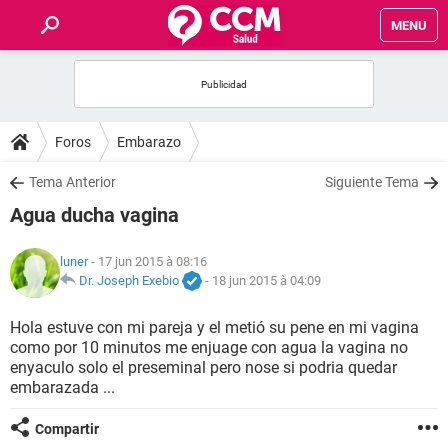
MENU
INICIO
FORUMS
Foros
Embarazo
SALUD
Tema Anterior
Siguiente Tema
Agua ducha vagina
FAMILIA
luner
- 17 jun 2015 à 08:16
NUTRICIÓN
Dr. Joseph Exebio
-
18 jun 2015 à 04:09
Hola estuve con mi pareja y el metió su pene en mi vagina
BIENESTAR
como por 10 minutos me enjuage con agua la vagina no
enyaculo solo el preseminal pero nose si podria quedar
SEXUALIDAD
embarazada ...
Compartir
GLOSARIO