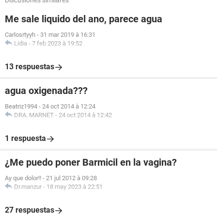
Discusiones similares
Me sale liquido del ano, parece agua
Carlosrtyyh
-
31 mar 2019 à 16:31
Lidia
-
7 feb 2023 à 19:52
13 respuestas
agua oxigenada???
Beatriz1994
-
24 oct 2014 à 12:24
DRA. MARNET
-
24 oct 2014 à 12:42
1 respuesta
¿Me puedo poner Barmicil en la vagina?
Ay que dolor!!
-
21 jul 2012 à 09:28
Dr.manzur
-
18 may 2023 à 22:51
27 respuestas