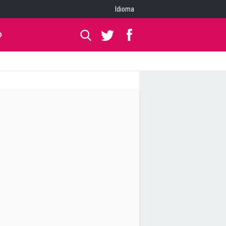
Idioma
O