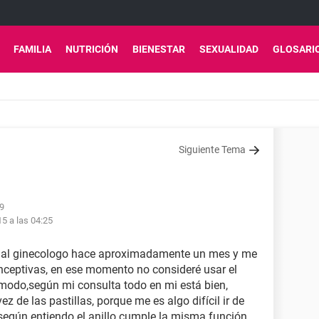
FAMILIA
NUTRICIÓN
BIENESTAR
SEXUALIDAD
GLOSARI
Siguiente Tema
59
15 a las 04:25
fui al ginecologo hace aproximadamente un mes y me
nceptivas, en ese momento no consideré usar el
modo,según mi consulta todo en mi está bien,
z de las pastillas, porque me es algo difícil ir de
 según entiendo el anillo cumple la misma función