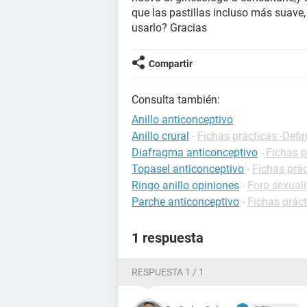
que las pastillas incluso más suave
usarlo? Gracias
Compartir
Consulta también:
Anillo anticonceptivo
Anillo crural
-
Fichas prácticas -Defi
Diafragma anticonceptivo
-
Fichas p
Topasel anticonceptivo
-
Fichas prá
Ringo anillo opiniones
-
Foro sexual
Parche anticonceptivo
-
Fichas prác
1 respuesta
RESPUESTA 1 / 1