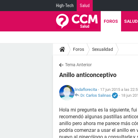
High-Tech
Salud
FOROS
SALUD
Foros
Sexualidad
Tema Anterior
Anillo anticonceptivo
lindaflorecita
- 17 jun 2015 a las 22:
Dr. Carlos Salinas
-
18 jun 20
Hola mi pregunta es la siguiente, 
recomendó algunas pastillas antico
anillo pero ahora me parece más có
podría comenzar a usar el anillo en ve
nuevo al ginecólogo a consultarle,y