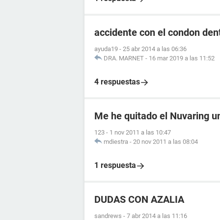
accidente con el condon dentr
ayuda19
-
25 abr 2014 a las 06:36
DRA. MARNET
-
16 mar 2019 a las 11:52
4 respuestas
Me he quitado el Nuvaring 
123
-
1 nov 2011 a las 10:47
mdiestra
-
20 nov 2011 a las 08:04
1 respuesta
DUDAS CON AZALIA
sandrews
-
7 abr 2014 a las 11:16