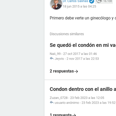
Dr. Carlos Salinas
16.108
18 jun 2015 a las 04:25
Primero debe verte un ginecólogo y 
Discusiones similares
Se quedó el condón en mi vag
Naii_99
-
27 oct 2017 a las 01:46
Jeyvis
-
2 nov 2017 a las 22:53
2 respuestas
Condon dentro con el anillo 
Zuzan_0728
-
23 feb 2023 a las 12:05
usuario anónimo
-
23 feb 2023 a las 19:52
1 respuesta