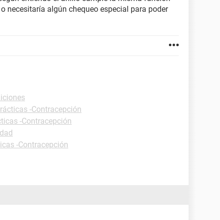
, o necesitaría algún chequeo especial para poder
niciones
rácticas -Contracepción
cticas -Contracepción
idad
ticas -Contracepción