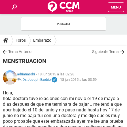
MENU
INICIO
FOROS
Foros
Embarazo
SALUD
Tema Anterior
Siguiente Tema
MENSTRUACION
FAMILIA
adrianasdri
- 18 jun 2015 a las 02:28
NUTRICIÓN
Dr. Joseph Exebio
-
18 jun 2015 a las 03:59
Hola,
BIENESTAR
hola doctora tuve relaciones con mi novio el 19 de mayo 5
dias despues de que me terminara de bajar .. me tendia que
SEXUALIDAD
aber bajado el 10 de junio y no paso nada hasta hoy 17 de
junio no me baja fui con una doctora y me dijo que es muy
poco probable que este embarazada ayer me ise una prueba
GLOSARIO
de sangre y salio negativa y dos casera y salieron negativas