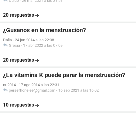
Dulce
-
26 mar 2021 a las 21:51
20 respuestas
¿Gusanos en la menstruación?
Dalia
-
24 jun 2014 a las 22:08
Grecia
-
17 abr 2022 a las 07:09
20 respuestas
¿La vitamina K puede parar la menstruación?
nu2014
-
17 ago 2014 a las 22:31
persefhonelee@gmail.com
-
16 sep 2021 a las 16:02
10 respuestas