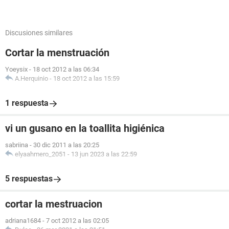
Discusiones similares
Cortar la menstruación
Yoeysix
-
18 oct 2012 a las 06:34
A.Herquinio
-
18 oct 2012 a las 15:59
1 respuesta
vi un gusano en la toallita higiénica
sabriina
-
30 dic 2011 a las 20:25
elyaahmero_2051
-
13 jun 2023 a las 22:59
5 respuestas
cortar la mestruacion
adriana1684
-
7 oct 2012 a las 02:05